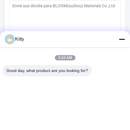
Kitty
(
0
/3000)
Contacte agora
3:10 AM
Good day, what product are you looking for?
B615, construção futura da fortuna, estrada do no. 1 Wangxi,
cidade de Zhangjiagang, província de Jiangsu
Telefone:
0086--13914912658
e-mail:
kara@ttxalloy.com