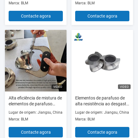
Marca: BLM
Marca: BLM
bimetálica para
plástico
processamento de PA6
Contacte agora
Contacte agora
PA66
VIDEO
VIDEO
Alta eficiência de mistura de
Elementos de parafuso de
elementos de parafuso
alta resistência ao desgaste
bimetálico de 30 mm para
e à corrosão para peças
Lugar de origem: Jiangsu, China
Lugar de origem: Jiangsu, China
desempenho durável da
sobressalentes de
Marca: BLM
Marca: BLM
extrusora
extrusoras paralelas
Contacte agora
Contacte agora