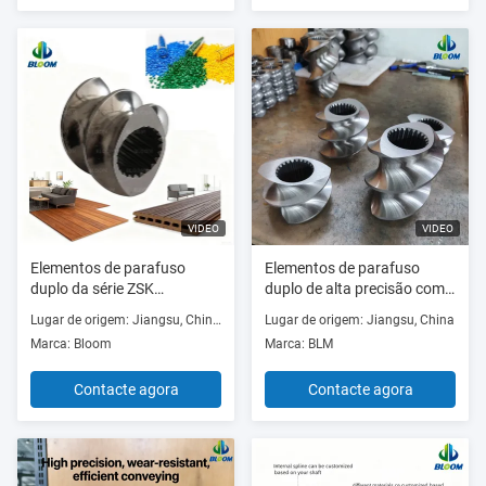
VIDEO
VIDEO
Elementos de parafuso
Elementos de parafuso
duplo da série ZSK
duplo de alta precisão com
W6Mo5Cr4V2 para
ligas de 38CrMoAl
Lugar de origem: Jiangsu, China (continente)
Lugar de origem: Jiangsu, China
extrusoras de parafuso
CR12MoV e W6542 para
Marca: Bloom
Marca: BLM
duplo de rotação conjunta
extrusoras de composição
com diâmetro entre 20 mm
de polímeros
Contacte agora
Contacte agora
e 200 mm