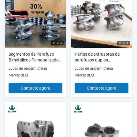
VIDEO
VIDEO
Segmentos de Parafuso
Partes de extrusoras de
Bimetálicos Personalizados,
parafusos duplos
Resistentes ao Desgaste e à
resistentes ao desgaste e à
Lugar de origem: China
Lugar de origem: China
Corrosão, para Peças de
corrosão com
Marca: BLM
Marca: BLM
Extrusoras de Rosca Dupla
especificações
com Alta Capacidade de
personalizadas e
Contacte agora
Contacte agora
Torque
capacidade de binário
elevada