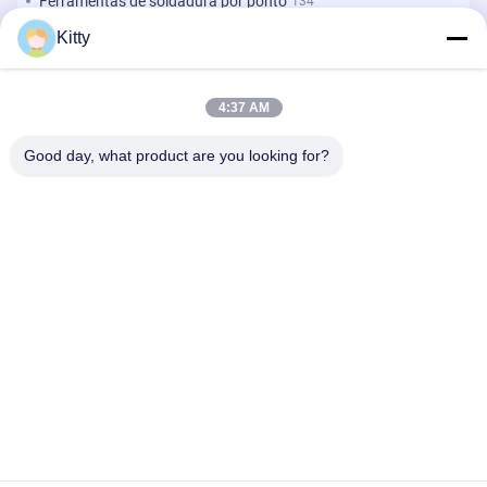
Ferramentas de soldadura por ponto
134
Kitty
Máquina de soldadura do ponto da resistência
18
4:37 AM
Outros materiais
203
Good day, what product are you looking for?
B615, construção futura da fortuna, estrada do no. 1 Wangxi,
cidade de Zhangjiagang, província de Jiangsu
Telefone:
0086--13914912658
e-mail:
kara@ttxalloy.com
Para Casa
Produtos
Vídeos
Sobre Nós
Visita À Fábrica
Controle De Qualidade
Solicite Um Orçamento
Notícias
Casos