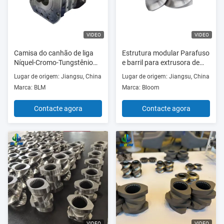
VIDEO
VIDEO
Camisa do canhão de liga
Estrutura modular Parafuso
Níquel-Cromo-Tungstênio
e barril para extrusora de
com alta dureza e liga
parafuso duplo de plástico
Lugar de origem: Jiangsu, China
Lugar de origem: Jiangsu, China
personalizada para
com especificação de 15,6-
Marca: BLM
Marca: Bloom
elementos de rosca dupla
250 mm e material
W6Mo5Cr4V2
Contacte agora
Contacte agora
VIDEO
VIDEO