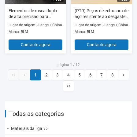
Elementos de rosca dupla
(PTR) Peças de extrusora de
de alta precisão para
aço resistente ao desgaste
mistura de polímeros na
de grão ultra fino W6
Lugar de origem: Jiangsu, China
Lugar de origem: Jiangsu, China
indústria de plásticos
Elemento de rosca de
Marca: BLM
Marca: BLM
Extrusoras de rosca dupla
extrusora de rosca dupla
paralelas
Barril e eixo
Contacte agora
Contacte agora
página 1 / 12
1
2
3
4
5
6
7
8
Todas as categorias
Materiais da liga
35