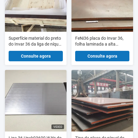
Superfície material do preto
FeNi36 placa do Invar 36,
do Invar 36 da liga de níquel
folha laminada a alta
36 para a indústria de Oled
temperatura 1710 x 1110 x
31mm do Invar 36
Consulte agora
Consulte agora
VIDEO