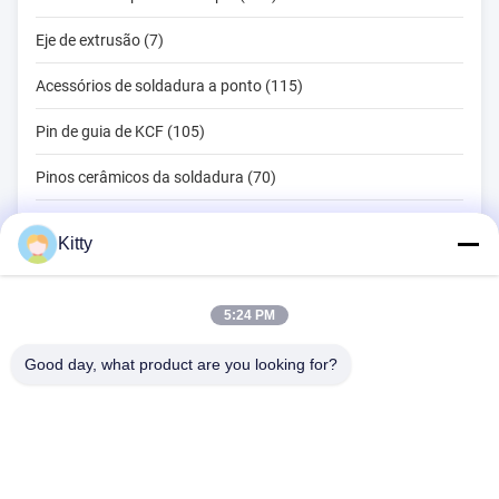
Eje de extrusão (7)
Acessórios de soldadura a ponto (115)
Pin de guia de KCF (105)
Pinos cerâmicos da soldadura (70)
Ferramentas de soldadura por ponto (134)
Kitty
Máquina de soldadura do ponto da resistência (18)
Outros materiais (203)
5:24 PM
Good day, what product are you looking for?
B615, construção futura da fortuna, estrada do no. 1 Wangxi,
cidade de Zhangjiagang, província de Jiangsu
Telefone:
0086--13914912658