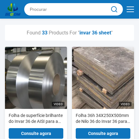
Found
33
Products For "
invar 36 sheet
"
VIDEO
VIDEO
Folha de superfície brilhante
Folha 36h 34X250X500mm
do Invar 36 de AISI para a
de Nilo 36 do Invar 36 para
máscara de OLED
a folha do Invar de OLED
Consulte agora
Consulte agora