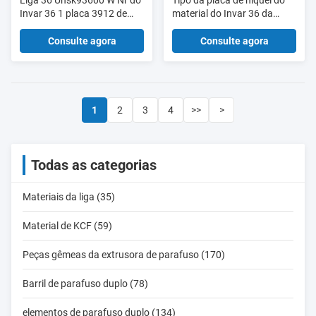
Liga 36 Unsk93600 W Nr do
Tipo da placa de níquel do
Invar 36 1 placa 3912 de
material do Invar 36 da
aço inoxidável para a
elevada precisão para os
indústria de Petrochemial
termostatos
Consulte agora
Consulte agora
1
2
3
4
>>
>
Todas as categorias
Materiais da liga (35)
Material de KCF (59)
Peças gêmeas da extrusora de parafuso (170)
Barril de parafuso duplo (78)
elementos de parafuso duplo (134)