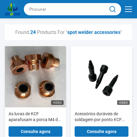
Found
24
Products For "
spot welder accessories
"
VIDEO
VIDEO
As luvas de KCF
Acessórios duráveis de
aparafusam a porca M4 de
soldagem por ponto KCF
Electerode a M8 usaram-se
Sleeve KCF Guide Pin For
para a máquina de
Spot Welder
Consulte agora
Consulte agora