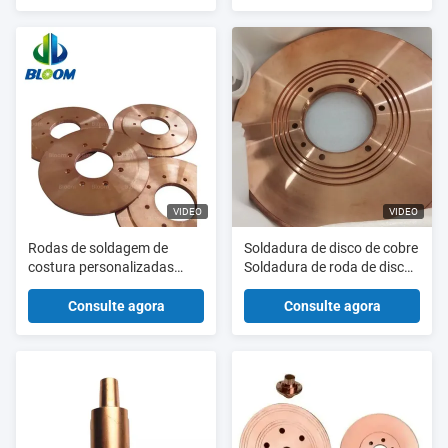
soldadura do ponto
VIDEO
VIDEO
Rodas de soldagem de
Soldadura de disco de cobre
costura personalizadas
Soldadura de roda de disco
produzidas de acordo com
forma de costura
suas especificações ou
Soldadores de peças
Consulte agora
Consulte agora
soldador de costura por rolo