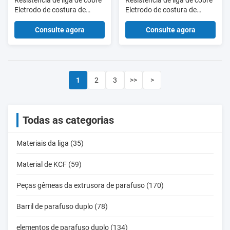
Resistência de liga de cobre
Resistência de liga de cobre
Eletrodo de costura de
Eletrodo de costura de
soldagem roda de disco
soldagem roda de disco
forma de costura de
forma de costura de
Consulte agora
Consulte agora
soldagem peças
soldagem peças
1
2
3
>>
>
Todas as categorias
Materiais da liga (35)
Material de KCF (59)
Peças gêmeas da extrusora de parafuso (170)
Barril de parafuso duplo (78)
elementos de parafuso duplo (134)