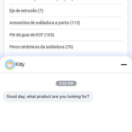
Eje de extrusão (7)
Acessórios de soldadura a ponto (115)
Pin de guia de KCF (105)
Pinos cerâmicos da soldadura (70)
Ferramentas de soldadura por ponto (134)
Kitty
Máquina de soldadura do ponto da resistência (18)
Outros materiais (203)
3:22 AM
Good day, what product are you looking for?
B615, construção futura da fortuna, estrada do no. 1 Wangxi,
cidade de Zhangjiagang, província de Jiangsu
Telefone:
0086--13914912658