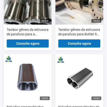
VIDEO
VIDEO
Tambor gêmeo da extrusora
Tambor gêmeo da extrusora
de parafuso para a
de parafuso para Buhler 90
transformação de produtos
usado na vária aplicação da
alimentares e a indústria
transformação de produtos
Consulte agora
Consulte agora
química
alimentares
VIDEO
VIDEO