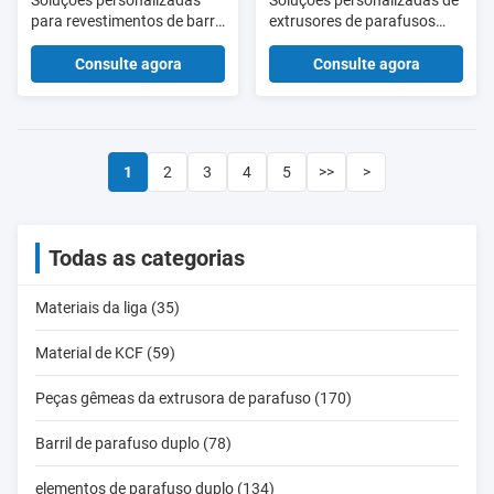
Soluções personalizadas
Soluções personalizadas de
para revestimentos de barril
extrusores de parafusos
de extrusores de parafuso
duplos para revestimentos
duplo para ambientes de
de barris na produção de
Consulte agora
Consulte agora
corrosão de alto desgaste
reciclagem de plásticos
1
2
3
4
5
>>
>
Todas as categorias
Materiais da liga (35)
Material de KCF (59)
Peças gêmeas da extrusora de parafuso (170)
Barril de parafuso duplo (78)
elementos de parafuso duplo (134)