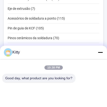
Eje de extrusão (7)
Acessórios de soldadura a ponto (115)
Pin de guia de KCF (105)
Pinos cerâmicos da soldadura (70)
Ferramentas de soldadura por ponto (134)
Kitty
Máquina de soldadura do ponto da resistência (18)
Outros materiais (203)
10:38 PM
Good day, what product are you looking for?
B615, construção futura da fortuna, estrada do no. 1 Wangxi,
cidade de Zhangjiagang, província de Jiangsu
Telefone:
0086--13914912658