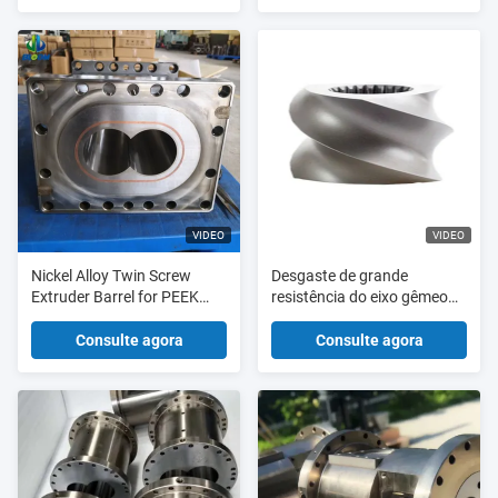
alimento
VIDEO
VIDEO
Nickel Alloy Twin Screw
Desgaste de grande
Extruder Barrel for PEEK
resistência do eixo gêmeo
Plastic Extrusion
do parafuso do elemento do
parafuso do tambor da
Consulte agora
Consulte agora
extrusora de parafuso -
resistente