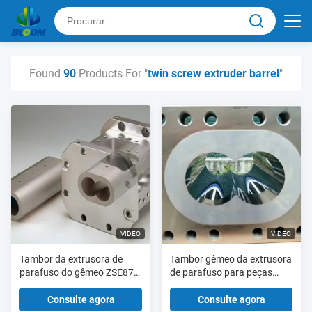
Found
90
Products For "
twin screw extruder barrel
"
VIDEO
VIDEO
Tambor da extrusora de
Tambor gêmeo da extrusora
parafuso do gêmeo ZSE87
de parafuso para peças
do material bimetálico
sobresselentes da
ANCA do poder WR14
maquinaria da extrusora do
Consulte agora
Consulte agora