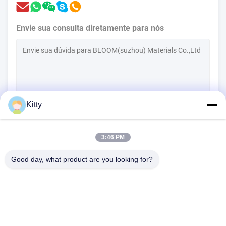
Envie sua consulta diretamente para nós
Kitty
(
0
/3000)
Contacte agora
3:46 PM
Good day, what product are you looking for?
B615, construção futura da fortuna, estrada do no. 1 Wangxi,
cidade de Zhangjiagang, província de Jiangsu
Telefone:
0086--13914912658