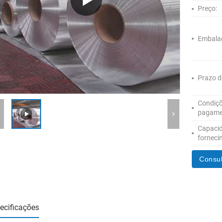
Preço:
Embala
Prazo d
Condiçõ
pagame
Capaci
forneci
Consul
ecificações