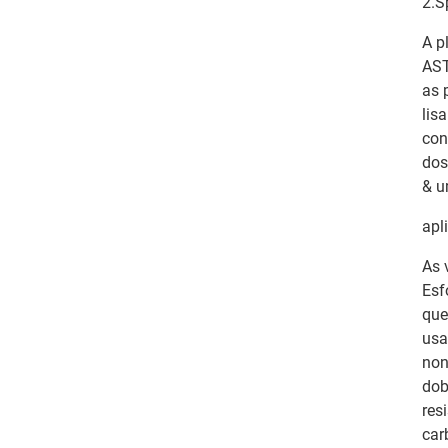
2.S
A p
AST
as 
lis
con
dos
& u
apl
As 
Esf
que
usa
non
dob
res
car