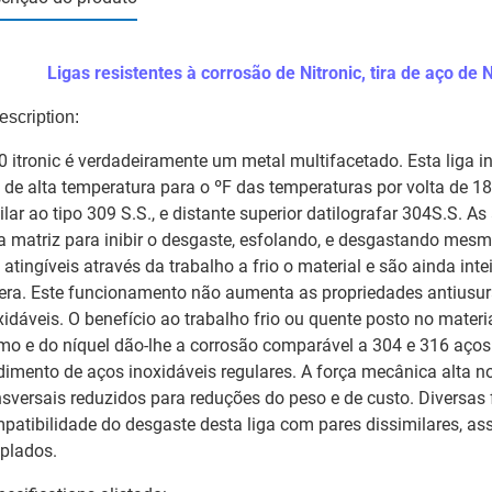
Ligas resistentes à corrosão de Nitronic, tira de aço de 
escription:
0 itronic é verdadeiramente um metal multifacetado. Esta liga
a de alta temperatura para o ºF das temperaturas por volta de 18
ilar ao tipo 309 S.S., e distante superior datilografar 304S.S. 
 matriz para inibir o desgaste, esfolando, e desgastando mesm
 atingíveis através da trabalho a frio o material e são ainda int
era. Este funcionamento não aumenta as propriedades antiusu
xidáveis. O benefício ao trabalho frio ou quente posto no materi
mo e do níquel dão-lhe a corrosão comparável a 304 e 316 aços 
dimento de aços inoxidáveis regulares. A força mecânica alta n
nsversais reduzidos para reduções do peso e de custo. Diversas
patibilidade do desgaste desta liga com pares dissimilares, a
plados.