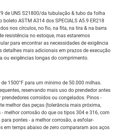
 de UNS S21800/da tubulação & tubo da folha
do boleto ASTM A314 dos SPECIALS A5.9 ER218
 nos círculos, no fio, na fita, na tira & na barra
nde resistência no estoque, mas estaremos
ular para encontrar as necessidades de exigência
ns detalhes mais adicionais em prazos de execução
a ou exigências longas do comprimento.
é de 1500°F para um mínimo de 50.000 milhas.
equentes, reservando mais uso do prendedor antes
 prendedores corroídos ou congelados. Pinos -
te melhor das peças (tolerância mais próxima,
 - melhor corrosão do que os tipos 304 e 316, com
para pontes - a melhor corrosão, a esfolar-
altos em temps abaixo de zero compararam aos aços