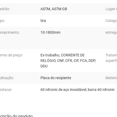
adrão:
ASTM, ASTM GB
Lugar 
ipo:
tira
Catego
omprimento:
10-1800mm
entreg
ermo de preço:
Ex-trabalho, CORRENTE DE
Tratam
RELÓGIO, CNF, CFR, CIF, FCA, DDP,
superfí
DDU
plicação:
Placa do recipiente
Materia
estacar
60 nitronic de aço inoxidável
,
barra 60 nitronic
crição do produto