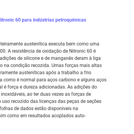
Nitronic 60 para indústrias petroquímicas
 inteiramente austenítica executa bem como uma
00. A resistência de oxidação de Nitronic 60 é
As adições de silicone e de manganês deram à liga
o na condição recozida. Umas forças mais altas
eiramente austeníticas após a trabalho a frio
ra como é normal para aços carbono e alguns aços
al é força e dureza adicionadas. As adições do
inoxidáveis, ao ter duas vezes as forças de
o uso recozido das licenças das peças de seções
 folhas de dados estão disponíveis na
ssim como em resultados acoplados auto-