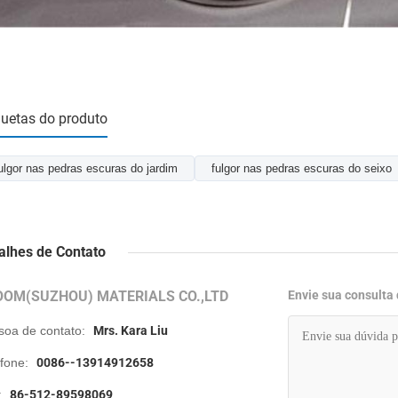
quetas do produto
ulgor nas pedras escuras do jardim
fulgor nas pedras escuras do seixo
alhes de Contato
OOM(SUZHOU) MATERIALS CO.,LTD
Envie sua consulta
soa de contato:
Mrs. Kara Liu
efone:
0086--13914912658
:
86-512-89598069