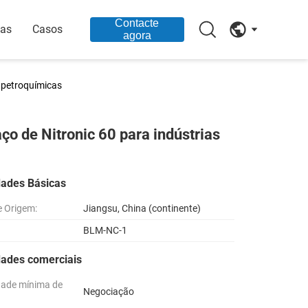
Contacte
ias
Casos
agora
s petroquímicas
aço de Nitronic 60 para indústrias
dades Básicas
e Origem:
Jiangsu, China (continente)
BLM-NC-1
dades comerciais
dade mínima de
Negociação