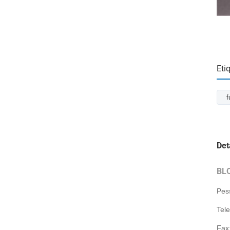
Eti
f
Det
BL
Pes
Tel
Fax