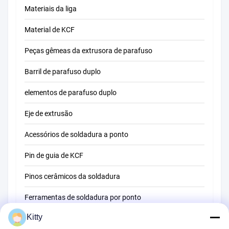
Materiais da liga
Material de KCF
Peças gêmeas da extrusora de parafuso
Barril de parafuso duplo
elementos de parafuso duplo
Eje de extrusão
Acessórios de soldadura a ponto
Pin de guia de KCF
Pinos cerâmicos da soldadura
Ferramentas de soldadura por ponto
Kitty
Máquina de soldadura do ponto da resistência