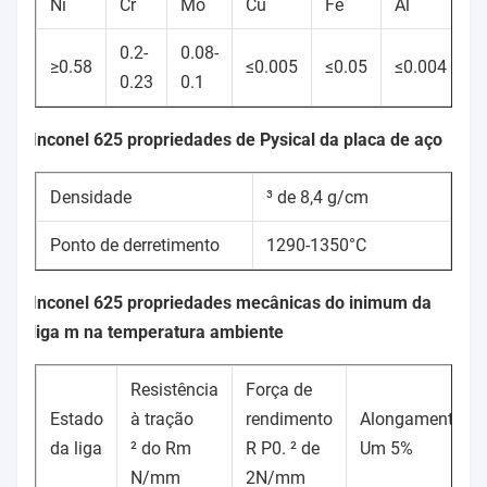
Ni
Cr
Mo
Cu
Fe
Al
S
0.2-
0.08-
≥0.58
≤0.005
≤0.05
≤0.004
≤
0.23
0.1
Inconel 625 propriedades de Pysical da placa de aço
Densidade
³ de 8,4 g/cm
Ponto de derretimento
1290-1350°C
Inconel 625 propriedades mecânicas do inimum da
liga m na temperatura ambiente
Resistência
Força de
Estado
à tração
rendimento
Alongamento
da liga
² do Rm
R P0. ² de
Um 5%
N/mm
2N/mm