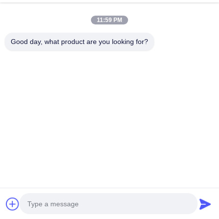
Outros materiais
11:59 PM
Good day, what product are you looking for?
B615, construção futura da fortuna, estrada do no. 1 Wangxi,
cidade de Zhangjiagang, província de Jiangsu
Telefone:
0086--13914912658
e-mail:
kara@ttxalloy.com
Para Casa
Produtos
Vídeos
Sobre Nós
Visita À Fábrica
Controle De Qualidade
Solicite Um Orçamento
Notícias
Casos
Política de Privacidade
| © 2018-2026 BLOOM(suzhou) Materials Co.,Ltd.
Todos os direitos reservados..