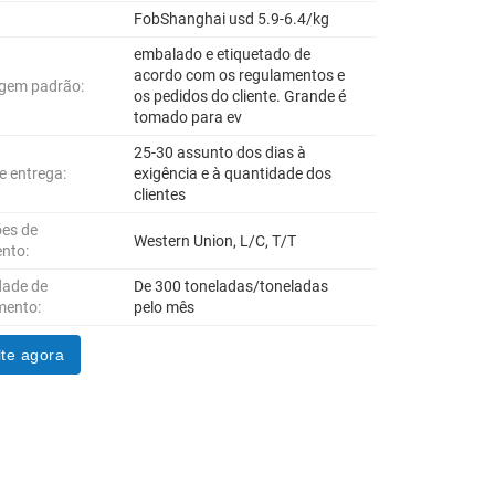
FobShanghai usd 5.9-6.4/kg
embalado e etiquetado de
acordo com os regulamentos e
gem padrão:
os pedidos do cliente. Grande é
tomado para ev
25-30 assunto dos dias à
e entrega:
exigência e à quantidade dos
clientes
es de
Western Union, L/C, T/T
nto:
dade de
De 300 toneladas/toneladas
mento:
pelo mês
te agora