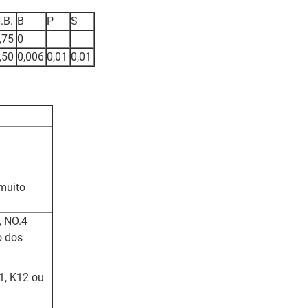
.B.
B
P
S
,75
0
,50
0,006
0,01
0,01
 muito
, NO.4
o dos
1, K12 ou