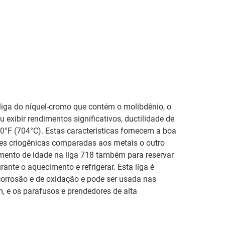
liga do níquel-cromo que contém o molibdênio, o
u exibir rendimentos significativos, ductilidade de
00°F (704°C). Estas características fornecem a boa
ões criogênicas comparadas aos metais o outro
imento de idade na liga 718 também para reservar
nte o aquecimento e refrigerar. Esta liga é
corrosão e de oxidação e pode ser usada nas
 e os parafusos e prendedores de alta