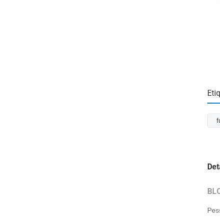
Eti
f
Det
BL
Pes