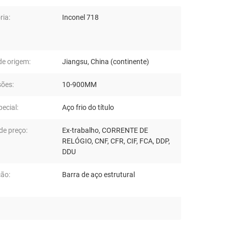
ria:
Inconel 718
de origem:
Jiangsu, China (continente)
ões:
10-900MM
ecial:
Aço frio do título
de preço:
Ex-trabalho, CORRENTE DE
RELÓGIO, CNF, CFR, CIF, FCA, DDP,
DDU
ção:
Barra de aço estrutural