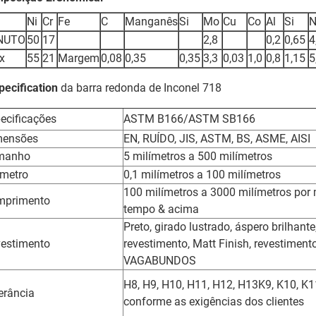
Ni
Cr
Fe
C
Manganês
Si
Mo
Cu
Co
Al
Si
N
NUTO
50
17
2,8
0,2
0,65
4
x
55
21
Margem
0,08
0,35
0,35
3,3
0,03
1,0
0,8
1,15
5
pecification
da barra redonda de Inconel 718
ecificações
ASTM B166/ASTM SB166
mensões
EN, RUÍDO, JIS, ASTM, BS, ASME, AISI
manho
5 milímetros a 500 milímetros
metro
0,1 milímetros a 100 milímetros
100 milímetros a 3000 milímetros por
mprimento
tempo & acima
Preto, girado lustrado, áspero brilhante
estimento
revestimento, Matt Finish, revestiment
VAGABUNDOS
H8, H9, H10, H11, H12, H13K9, K10, K1
erância
conforme as exigências dos clientes