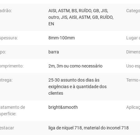
adrão:
AISI, ASTM, BS, RUÍDO, GB, JIS,
Catego
outro, JIS, AISI, ASTM, GB, RUÍDO,
EN
spessura:
8mm-100mm
Lugar 
ipo:
barra
Dimens
omprimento:
2m, 3m ou como necessário
Uso esp
ntrega:
25-30 assunto dos dias às
Termo 
exigências e à quantidade dos
clientes
ratamento de
bright&smooth
Aplica
uperfície:
estacar
liga de níquel 718
,
material do inconel 718