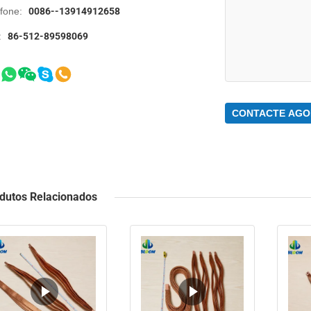
efone:
0086--13914912658
:
86-512-89598069
CONTACTE AGO
dutos Relacionados