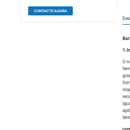
CONTACTE AGORA
Des
Bar
1.I
O n
fer
gra
for
níq
rec
igu
apl
tem
com