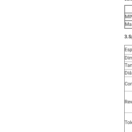
MI
Ma
3.S
Esp
Di
Ta
Diâ
Co
Rev
Tol