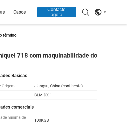
Contacte
ias
Casos
agora
do término
e níquel 718 com maquinabilidade do
dades Básicas
e Origem:
Jiangsu, China (continente)
BLM-DX-1
dades comerciais
dade mínima de
100KGS