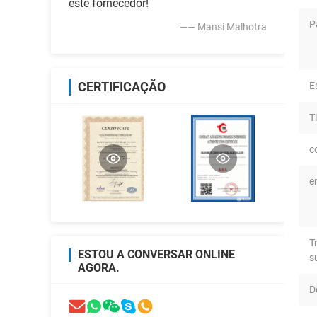
este fornecedor!
P
—— Mansi Malhotra
CERTIFICAÇÃO
E
T
c
e
T
ESTOU A CONVERSAR ONLINE
s
AGORA.
D