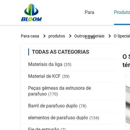
Para
Produt
Para casa
produtos
Outros materiais
O Specia
Casa
TODAS AS CATEGORIAS
O 
té
Materiais da liga
(35)
Material de KCF
(59)
Peças gêmeas da extrusora de
parafuso
(170)
Barril de parafuso duplo
(78)
elementos de parafuso duplo
(134)
Eje de extrusão
(7)