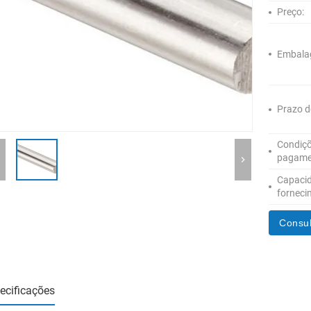
Preço:
Embala
Prazo d
Condiçõ
pagame
Capaci
forneci
Consul
ecificações