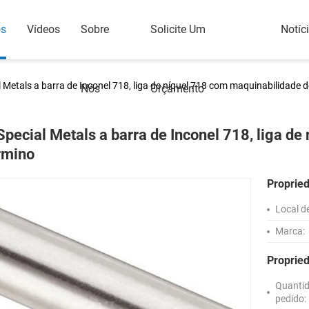
os
Vídeos
Sobre
Solicite Um
Notíc
l Metals a barra de Inconel 718, liga de níquel 718 com maquinabilidade 
Nós
Orçamento
Special Metals a barra de Inconel 718, liga d
rmino
Proprie
Local d
Marca:
Proprie
Quanti
pedido: