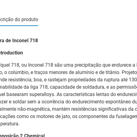
crição do produto
ra de Inconel 718
ntroduction
íquel 718, ou Inconel 718 são uma precipitação que endurece a 
ro, o colúmbio, e traços menores de alumínio e de titânio. Projeto
nde resistência, boa, e rastejam propriedades da ruptura até 13
mabilidade da liga 718, capacidade de soldadura, e as permiss
uel basearam superalloys. As características lentas do endurec
ozer e soldar sem a ocorrência do endurecimento espontâneo dura
almente não-magnética, mantém resistências significativas da 
icações como os motores de jato, os componentes da fuselagem,
peratura.
posição 2.Chemical