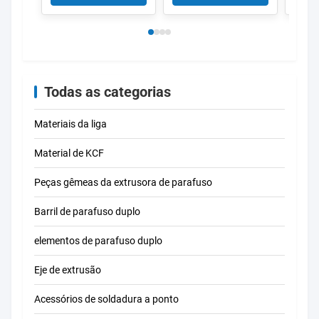
superfície
alta eficiência
e cor
personalizável para
condutiva e
de 1
resistência a
absorção de
equi
vibrações na
vibração para
energ
distribuição de
sistemas elétricos
tran
energia
Todas as categorias
Materiais da liga
Material de KCF
Peças gêmeas da extrusora de parafuso
Barril de parafuso duplo
elementos de parafuso duplo
Eje de extrusão
Acessórios de soldadura a ponto