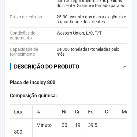
com os regulamentos e os pedidos
do cliente. Grande é tomado para ev
Prazo de entrega
25-30 assunto dos dias à exigência e
à quantidade dos clientes
Condições de
Western Union, L/C, T/T
pagamento
Capacidade de
De 300 toneladas/toneladas pelo
fornecimento
mês
DESCRIÇÃO DO PRODUTO
Placa de Incoloy 800
Composição quimica:
Liga
%
Ni
Cr
Fe
C
Manga
Minuto
30
19
39,5
800