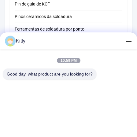
Pin de guia de KCF
Pinos cerâmicos da soldadura
Ferramentas de soldadura por ponto
Kitty
Máquina de soldadura do ponto da resistência
Outros materiais
10:59 PM
Good day, what product are you looking for?
B615, construção futura da fortuna, estrada do no. 1 Wangxi,
cidade de Zhangjiagang, província de Jiangsu
Telefone:
0086--13914912658
e-mail:
kara@ttxalloy.com