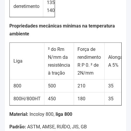
1350-
derretimento
1400
Propriedades mecânicas mínimas na temperatura
ambiente
² do Rm
Força de
N/mm da
rendimento
Alongamen
Liga
resistência
R P 0. ² de
A 5%
à tração
2N/mm
800
500
210
35
800H/800HT
450
180
35
Material:
Incoloy 800,
liga 800
Padrão:
ASTM, AMSE, RUÍDO, JIS, GB