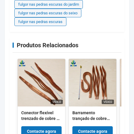
fulgor nas pedras escuras do jardim
fulgor nas pedras escuras do seixo
fulgor nas pedras escuras
Produtos Relacionados
VÍDEO
VÍDEO
Conector flexível
Barramento
Conex
trenzado de cobre de
trançado de cobre
tranç
alta pureza com
com dimensões
roxo 
tratamento de
personalizáveis ​​com
nomi
Contacte agora
Contacte agora
Co