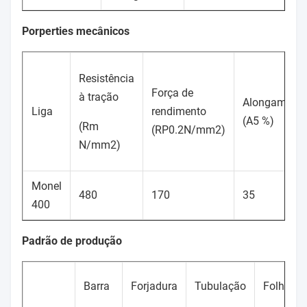
Porperties mecânicos
Resistência
Força de
à tração
Alongament
Liga
rendimento
(A5 %)
(Rm
(RP0.2N/mm2)
N/mm2)
Monel
480
170
35
400
Padrão de produção
Barra
Forjadura
Tubulação
Folha/tir