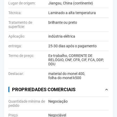
Lugar de origem:
Jiangsu, China (continente)
Técnica:
Laminado a alta temperatura
Tratamento de
brilhante ou preto
superfície:
Aplicação:
indústria elétrica
entrega:
25-30 dias após o pagamento
Termo de preço:
Ex-trabalho, CORRENTE DE
RELÓGIO, CNF, CFR, CIF, FCA, DDP,
DDU
Destacar:
material do monel 400
,
folha do monel k500
PROPRIEDADES COMERCIAIS
Quantidade mínima de
Negociação
pedido
Preço
Negociável