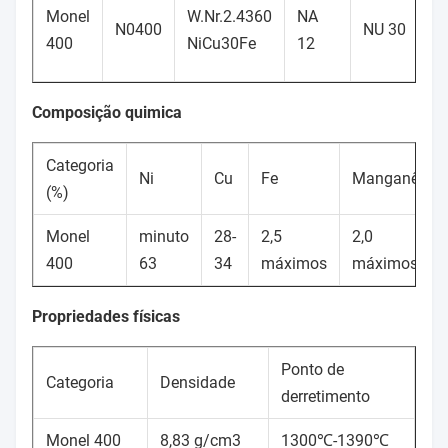
Monel
W.Nr.2.4360
NA
N0400
NU 30
400
NiCu30Fe
12
Composição quimica
Categoria
Ni
Cu
Fe
Manganês
(%)
Monel
minuto
28-
2,5
2,0
400
63
34
máximos
máximos
Propriedades físicas
Ponto de
Categoria
Densidade
derretimento
Monel 400
8,83 g/cm3
1300℃-1390℃