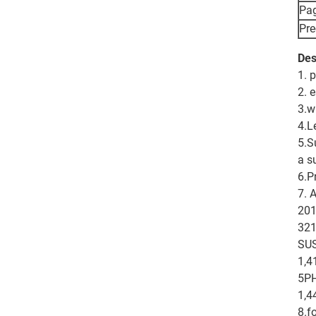
Pa
Pre
Des
1. 
2. 
3.w
4.L
5.S
a su
6.P
7. 
201
321
SUS
1,4
5PH
1,4
8.f