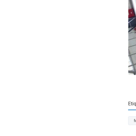
Eti
f