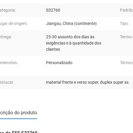
ategoria:
S32760
Padrão
ugar de origem:
Jiangsu, China (continente)
Tipo:
ntrega:
25-30 assunto dos dias às
Termo 
exigências e à quantidade dos
clientes
imensões:
Personalizado
Técnica
estacar
material frente e verso super
,
duplex super ss
crição do produto