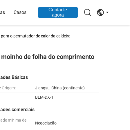
Contacte
ias
Casos
agora
 para o permutador de calor da caldeira
do moinho de folha do comprimento
dades Básicas
e Origem:
Jiangsu, China (continente)
BLM-DX-1
dades comerciais
dade mínima de
Negociação