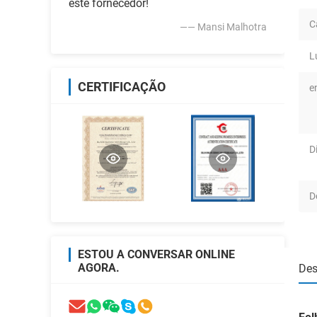
este fornecedor!
C
—— Mansi Malhotra
L
CERTIFICAÇÃO
e
D
D
ESTOU A CONVERSAR ONLINE
AGORA.
Des