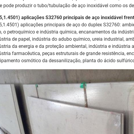
e pode produzir o tubo/tubulação de aço inoxidável como os de
5,1.4501) aplicações S32760 principais de aço inoxidável fren
5,1.4501) aplicações principais de aço do duplex S32760: ambien
o, o petroquímico e indústria química, encanamentos da indústria
ústria de papel, indústria do adubo químico, ureia industrial, am
ústria da energia e da proteção ambiental, indústria e indústria
ústria farmacêutica, peças estruturais de grande resistência, 
ipamento osmótico da dessanilização, planta do ácido sulfúric