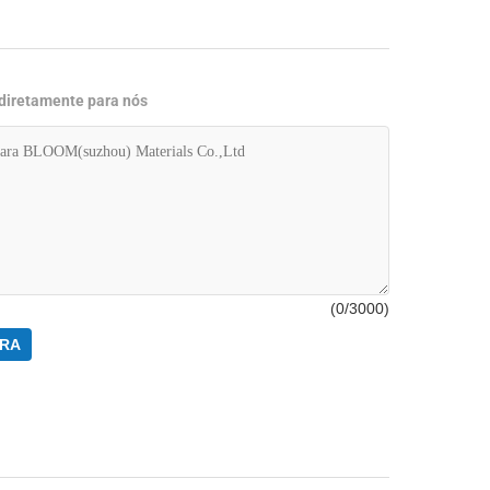
 diretamente para nós
(
0
/3000)
RA