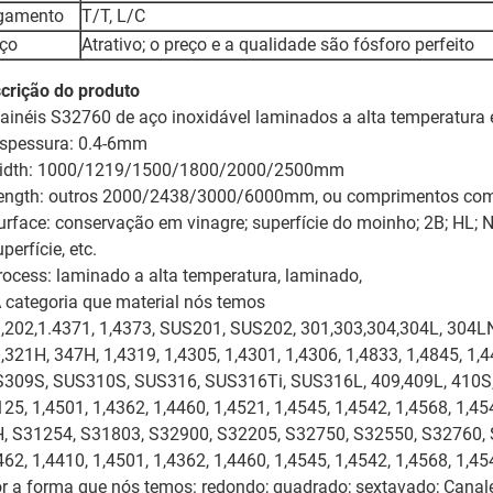
gamento
T/T, L/C
ço
Atrativo; o preço e a qualidade são fósforo perfeito
crição do produto
painéis S32760 de aço inoxidável laminados a alta temperatura 
espessura: 0.4-6mm
idth: 1000/1219/1500/1800/2000/2500mm
ength: outros 2000/2438/3000/6000mm, ou comprimentos como
urface: conservação em vinagre; superfície do moinho; 2B; HL; N
perfície, etc.
rocess: laminado a alta temperatura, laminado,
A categoria que material nós temos
,202,1.4371, 1,4373, SUS201, SUS202, 301,303,304,304L, 304LN
,321H, 347H, 1,4319, 1,4305, 1,4301, 1,4306, 1,4833, 1,4845, 1,
309S, SUS310S, SUS316, SUS316Ti, SUS316L, 409,409L, 410S, 4
125, 1,4501, 1,4362, 1,4460, 1,4521, 1,4545, 1,4542, 1,4568, 1,4
, S31254, S31803, S32900, S32205, S32750, S32550, S32760,
462, 1,4410, 1,4501, 1,4362, 1,4460, 1,4545, 1,4542, 1,4568, 1,45
or a forma que nós temos: redondo; quadrado; sextavado; Canale