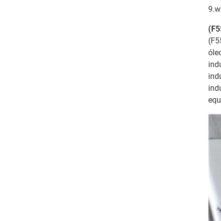
9.w
(F5
(F5
óle
ind
ind
ind
equ