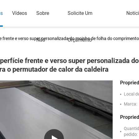
os
Vídeos
Sobre
Solicite Um
Notíc
ie frente e verso super personalizada do moinho de folha do comprimento
Nós
Orçamento
perfície frente e verso super personalizada 
ra o permutador de calor da caldeira
Proprie
Local d
Marca:
Proprie
Quanti
pedido: