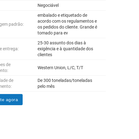
Negociável
embalado e etiquetado de
acordo com os regulamentos e
gem padrão:
os pedidos do cliente. Grande é
tomado para ev
25-30 assunto dos dias à
e entrega:
exigência e à quantidade dos
clientes
es de
Western Union, L/C, T/T
nto:
dade de
De 300 toneladas/toneladas
mento:
pelo mês
te agora