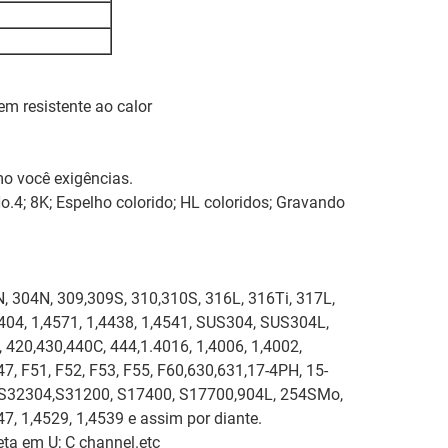
em resistente ao calor
 você exigências.
o.4; 8K; Espelho colorido; HL coloridos; Gravando
, 304N, 309,309S, 310,310S, 316L, 316Ti, 317L,
4404, 1,4571, 1,4438, 1,4541, SUS304, SUS304L,
20,430,440C, 444,1.4016, 1,4006, 1,4002,
547, F51, F52, F53, F55, F60,630,631,17-4PH, 15-
 S32304,S31200, S17400, S17700,904L, 254SMo,
47, 1,4529, 1,4539 e assim por diante.
ta em U; C channel.etc