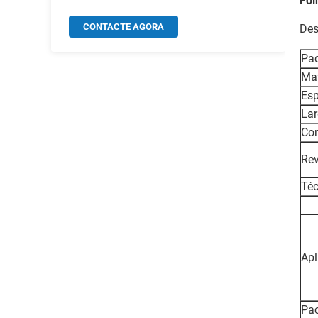
Fol
CONTACTE AGORA
Des
Pad
Mat
Es
Lar
Co
Rev
Téc
Apl
Pa