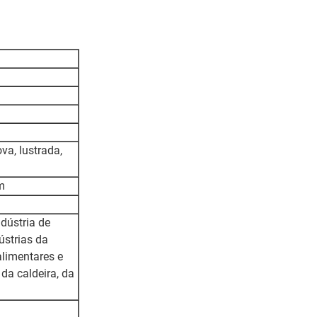
va, lustrada,
m
dústria de
ústrias da
alimentares e
da caldeira, da