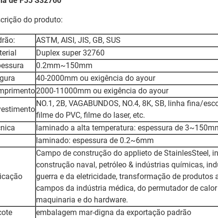
ha de F55 S32760
crição do produto:
rão:
ASTM, AISI, JIS, GB, SUS
erial
Duplex super 32760
pessura
0.2mm~150mm
gura
40-2000mm ou exigência do ayour
mprimento
2000-11000mm ou exigência do ayour
NO.1, 2B, VAGABUNDOS, NO.4, 8K, SB, linha fina/esco
estimento
filme do PVC, filme do laser, etc.
nica
laminado a alta temperatura: espessura de 3~150m
laminado: espessura de 0.2~6mm
Campo de construção do applieto de StainlesSteel, in
construção naval, petróleo & indústrias químicas, ind
icação
guerra e da eletricidade, transformação de produtos 
campos da indústria médica, do permutador de calor 
maquinaria e do hardware.
cote
embalagem mar-digna da exportação padrão