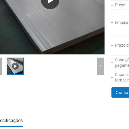
Preço:
Embala
Prazo d
Condiçõ
pagame
Capaci
forneci
Consul
ecificações