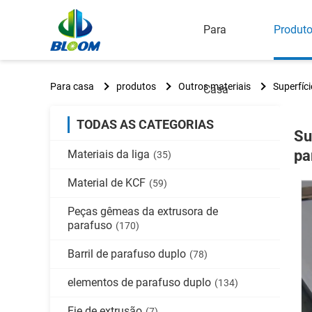
Para
Produt
Para casa
produtos
Outros materiais
Superfíc
Casa
TODAS AS CATEGORIAS
Su
pa
Materiais da liga
(35)
Material de KCF
(59)
Peças gêmeas da extrusora de
parafuso
(170)
Barril de parafuso duplo
(78)
elementos de parafuso duplo
(134)
Eje de extrusão
(7)