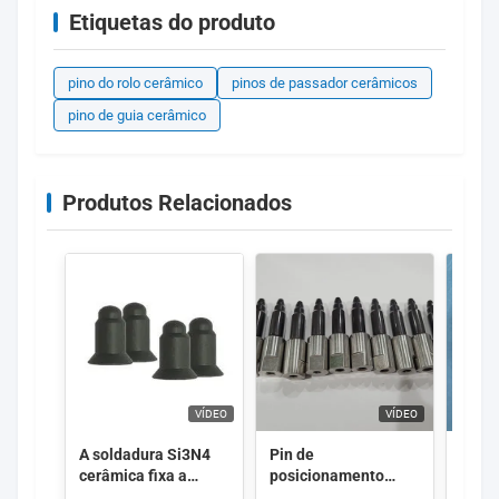
Etiquetas do produto
pino do rolo cerâmico
pinos de passador cerâmicos
pino de guia cerâmico
Produtos Relacionados
VÍDEO
VÍDEO
A soldadura Si3N4
Pin de
Bloco
cerâmica fixa a
posicionamento
posi
condutibilidade
cerâmico do nitreto
sold