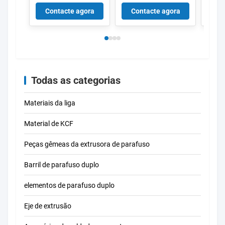
térmica perfeita para
de silicone da
de nit
Contacte agora
Contacte agora
Co
a aplicação de alta
resistência térmica
com a
temperatura
de calor elevado com
condu
base SS304
térmi
e alt
comp
Mpa p
cerâ
Todas as categorias
indus
Materiais da liga
Material de KCF
Peças gêmeas da extrusora de parafuso
Barril de parafuso duplo
elementos de parafuso duplo
Eje de extrusão