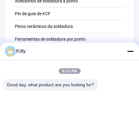
Acessórios de soldadura a ponto
Pin de guia de KCF
Pinos cerâmicos da soldadura
Ferramentas de soldadura por ponto
Kitty
Máquina de soldadura do ponto da resistência
Outros materiais
6:12 AM
Good day, what product are you looking for?
B615, construção futura da fortuna, estrada do no. 1 Wangxi,
cidade de Zhangjiagang, província de Jiangsu
Telefone:
0086--13914912658
e-mail:
kara@ttxalloy.com