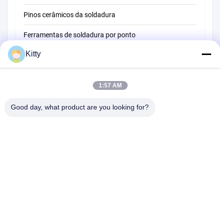
Pinos cerâmicos da soldadura
Ferramentas de soldadura por ponto
Kitty
Máquina de soldadura do ponto da resistência
Outros materiais
1:57 AM
Good day, what product are you looking for?
B615, construção futura da fortuna, estrada do no. 1 Wangxi,
cidade de Zhangjiagang, província de Jiangsu
Telefone:
0086--13914912658
e-mail:
kara@ttxalloy.com