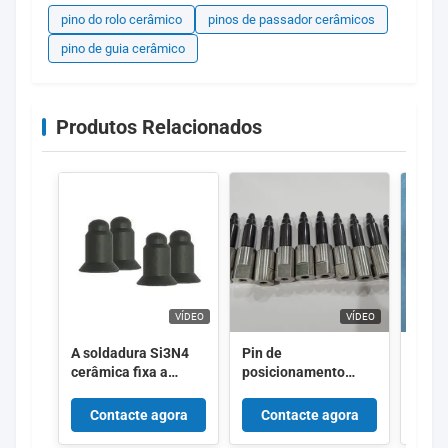
pino do rolo cerâmico
pinos de passador cerâmicos
pino de guia cerâmico
Produtos Relacionados
VÍDEO
VÍDEO
A soldadura Si3N4
Pin de
Bloco
cerâmica fixa a
posicionamento
posi
condutibilidade
cerâmico do nitreto
sold
térmica perfeita para
de silicone da
de nit
Contacte agora
Contacte agora
Co
a aplicação de alta
resistência térmica
com a