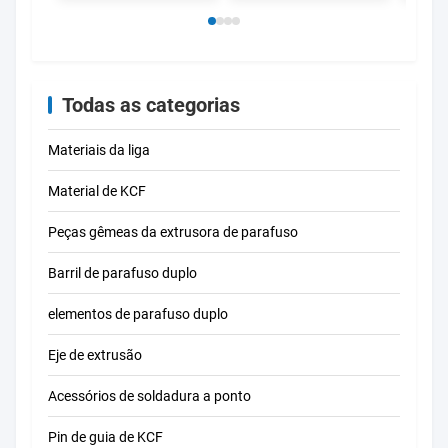
temperatura
de calor elevado com
condu
base SS304
térmi
e alt
comp
Mpa p
cerâ
Todas as categorias
indus
Materiais da liga
Material de KCF
Peças gêmeas da extrusora de parafuso
Barril de parafuso duplo
elementos de parafuso duplo
Eje de extrusão
Acessórios de soldadura a ponto
Pin de guia de KCF