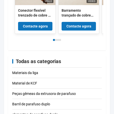
VÍDEO
VÍDEO
Conector flexível
Barramento
Conex
trenzado de cobre de
trançado de cobre
tranç
alta pureza com
com dimensões
roxo 
tratamento de
personalizáveis ​​com
nomi
Contacte agora
Contacte agora
Co
superfície
alta eficiência
e cor
personalizável para
condutiva e
de 1
resistência a
absorção de
equi
vibrações na
vibração para
energ
distribuição de
sistemas elétricos
tran
energia
Todas as categorias
Materiais da liga
Material de KCF
Peças gêmeas da extrusora de parafuso
Barril de parafuso duplo