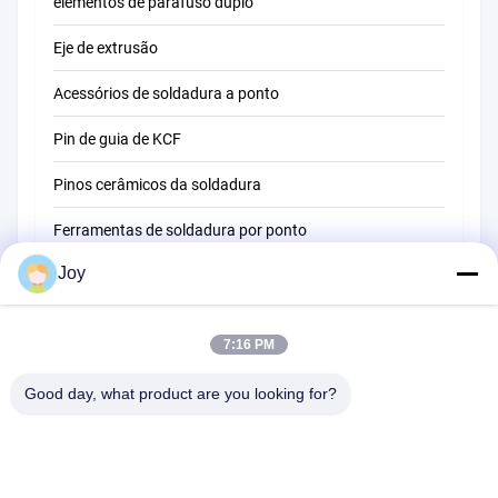
elementos de parafuso duplo
Eje de extrusão
Acessórios de soldadura a ponto
Pin de guia de KCF
Pinos cerâmicos da soldadura
Ferramentas de soldadura por ponto
Joy
Máquina de soldadura do ponto da resistência
Outros materiais
7:16 PM
Good day, what product are you looking for?
B615, construção futura da fortuna, estrada do no. 1 Wangxi,
cidade de Zhangjiagang, província de Jiangsu