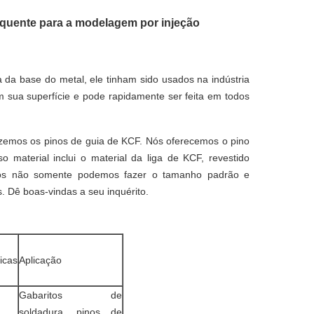
 quente para a modelagem por injeção
 da base do metal, ele tinham sido usados na indústria
m sua superfície e pode rapidamente ser feita em todos
fazemos os pinos de guia de KCF. Nós oferecemos o pino
o material inclui o material da liga de KCF, revestido
o. Nós não somente podemos fazer o tamanho padrão e
 Dê boas-vindas a seu inquérito.
icas
Aplicação
Gabaritos de
soldadura, pinos de