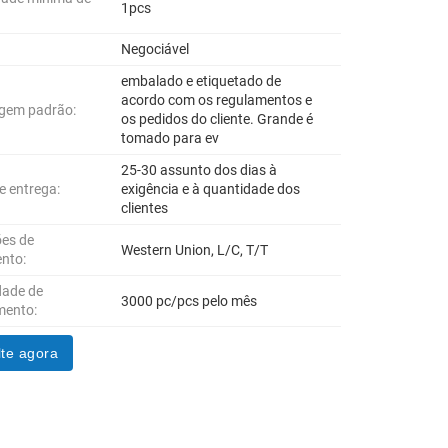
1pcs
Negociável
embalado e etiquetado de
acordo com os regulamentos e
gem padrão:
os pedidos do cliente. Grande é
tomado para ev
25-30 assunto dos dias à
e entrega:
exigência e à quantidade dos
clientes
es de
Western Union, L/C, T/T
nto:
dade de
3000 pc/pcs pelo mês
mento:
te agora