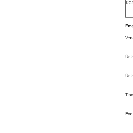
KC
Emp
Ven
Úni
Úni
Tip
Exe