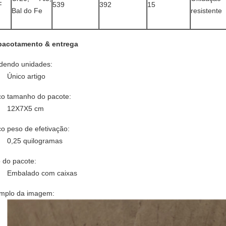
F
539
392
15
Bal do Fe
resistente
acotamento & entrega
dendo unidades:
Único artigo
co tamanho do pacote:
12X7X5 cm
co peso de efetivação:
0,25 quilogramas
o do pacote:
Embalado com caixas
mplo da imagem: