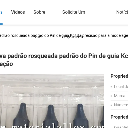
os
Vídeos
Sobre
Solicite Um
Notíc
adrão rosqueada padrão do Pin de guia Kcf da precisão para a modelage
Nós
Orçamento
va padrão rosqueada padrão do Pin de guia K
jeção
Proprie
Local d
Marca:
Número
Proprie
Quanti