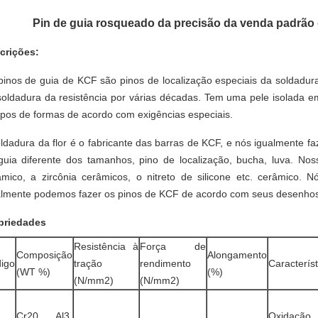
Pin de guia rosqueado da precisão da venda padrão
crições:
pinos de guia de KCF são pinos de localização especiais da soldadura
soldadura da resistência por várias décadas. Tem uma pele isolada e
tipos de formas de acordo com exigências especiais.
oldadura da flor é o fabricante das barras de KCF, e nós igualmente 
guia diferente dos tamanhos, pino de localização, bucha, luva. Noss
âmico, a zircônia cerâmicos, o nitreto de silicone etc. cerâmic
almente podemos fazer os pinos de KCF de acordo com seus desenhos.
priedades
Resistência à
Força de
Composição
Alongamento
igo
tração
rendimento
Característ
(WT %)
(%)
(N/mm2)
(N/mm2)
Cr20, Al3,
Oxidação