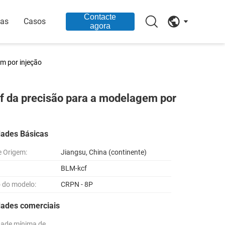
Contacte
ias
Casos
agora
m por injeção
cf da precisão para a modelagem por
dades Básicas
e Origem:
Jiangsu, China (continente)
BLM-kcf
 do modelo:
CRPN - 8P
dades comerciais
dade mínima de