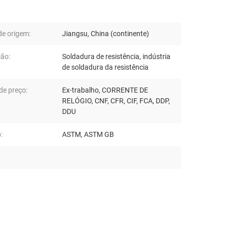
de origem:
Jiangsu, China (continente)
ção:
Soldadura de resistência, indústria
de soldadura da resistência
de preço:
Ex-trabalho, CORRENTE DE
RELÓGIO, CNF, CFR, CIF, FCA, DDP,
DDU
:
ASTM, ASTM GB