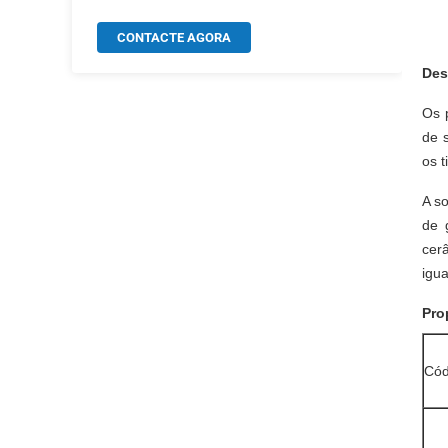
CONTACTE AGORA
Des
Os 
de 
os 
A s
de 
cer
igu
Pro
Cód