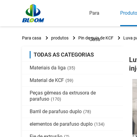
Para
Produt
Para casa
produtos
Pin de guia de KCF
Luva p
Casa
TODAS AS CATEGORIAS
Lu
in
Materiais da liga
(35)
Material de KCF
(59)
Peças gêmeas da extrusora de
parafuso
(170)
Barril de parafuso duplo
(78)
elementos de parafuso duplo
(134)
Eje de extrusão
(7)