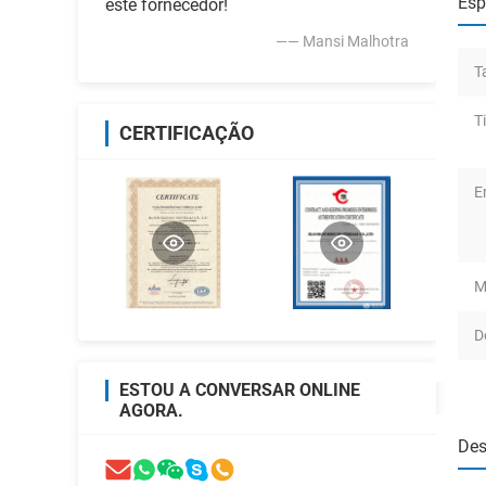
Esp
este fornecedor!
—— Mansi Malhotra
T
T
CERTIFICAÇÃO
E
M
D
ESTOU A CONVERSAR ONLINE
AGORA.
Des