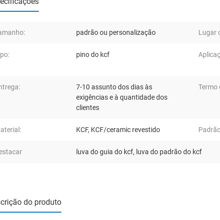
ecificações
amanho:
padrão ou personalização
Lugar 
ipo:
pino do kcf
Aplica
ntrega:
7-10 assunto dos dias às
Termo 
exigências e à quantidade dos
clientes
aterial:
KCF, KCF/ceramic revestido
Padrão
estacar
luva do guia do kcf
,
luva do padrão do kcf
crição do produto