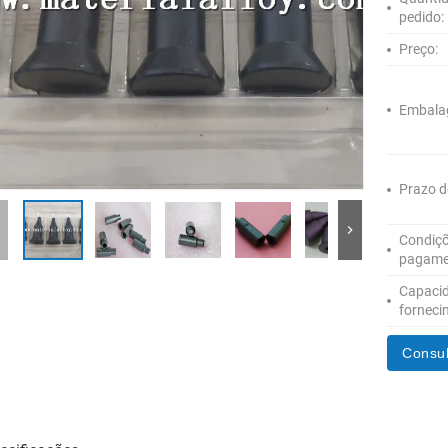
pedido:
Preço:
Embala
Prazo d
Condiçõ
pagame
Capaci
forneci
Consul