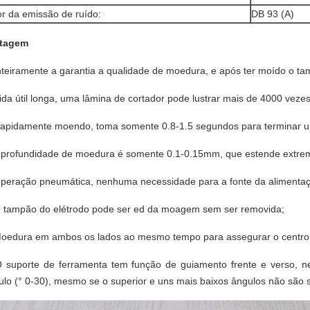
or da emissão de ruído:
DB 93 (A)
tagem
nteiramente a garantia a qualidade de moedura, e após ter moído o tam
Vida útil longa, uma lâmina de cortador pode lustrar mais de 4000 vez
Rapidamente moendo, toma somente 0.8-1.5 segundos para terminar 
A profundidade de moedura é somente 0.1-0.15mm, que estende extrema
Operação pneumática, nenhuma necessidade para a fonte da alimentaç
O tampão do elétrodo pode ser ed da moagem sem ser removida;
Moedura em ambos os lados ao mesmo tempo para assegurar o centro ax
O suporte de ferramenta tem função de guiamento frente e verso, 
ulo (° 0-30), mesmo se o superior e uns mais baixos ângulos não são s