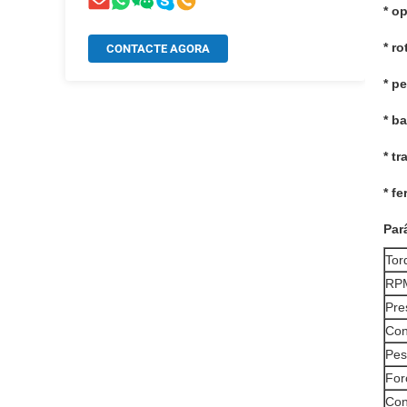
* o
* r
CONTACTE AGORA
* p
* b
* t
* f
Par
Tor
RP
Pre
Con
Pes
For
Con