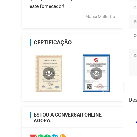
este fornecedor!
C
—— Mansi Malhotra
P
C
CERTIFICAÇÃO
D
Des
ESTOU A CONVERSAR ONLINE
AGORA.