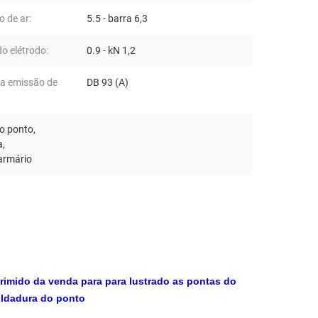
 de ar:
5.5 - barra 6,3
o elétrodo:
0.9 - kN 1,2
da emissão de
DB 93 (A)
do ponto
,
a
,
 armário
imido da venda para para lustrado as pontas do
oldadura do ponto