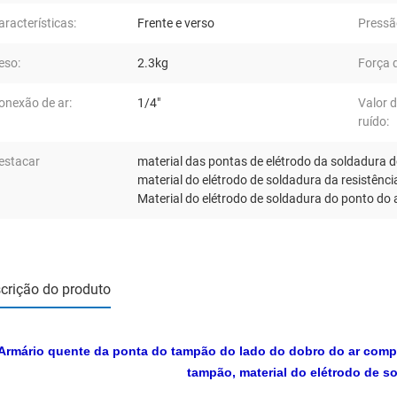
aracterísticas:
Frente e verso
Pressão
eso:
2.3kg
Força d
onexão de ar:
1/4"
Valor 
ruído:
estacar
material das pontas de elétrodo da soldadura 
material do elétrodo de soldadura da resistênci
Material do elétrodo de soldadura do ponto do
crição do produto
Armário quente da ponta do tampão do lado do dobro do ar compr
tampão, material do elétrodo de s