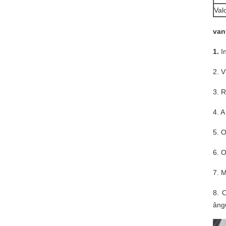
Val
van
1.
I
2. 
3. 
4. 
5. 
6. 
7. 
8. 
âng