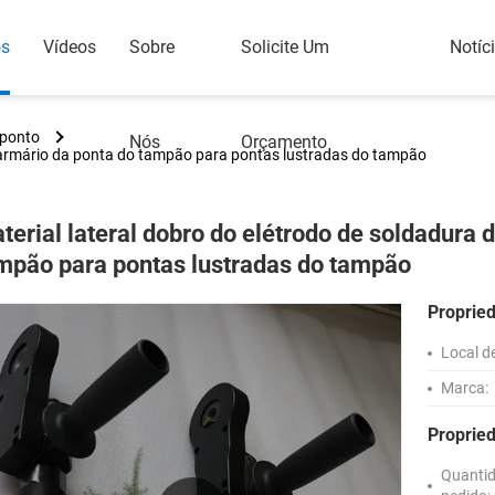
os
Vídeos
Sobre
Solicite Um
Notíc
 ponto
Nós
Orçamento
o armário da ponta do tampão para pontas lustradas do tampão
terial lateral dobro do elétrodo de soldadura 
mpão para pontas lustradas do tampão
Proprie
Local d
Marca:
Proprie
Quanti