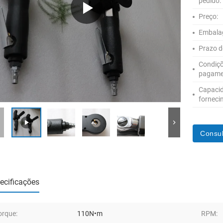
pedido:
Preço:
Embala
Prazo d
Condiçõ
pagame
Capaci
forneci
Consul
ecificações
orque:
110N•m
RPM: