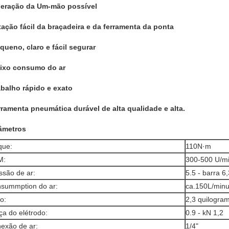
peração da Um-mão possível
otação fácil da braçadeira e da ferramenta da ponta
equeno, claro e fácil segurar
aixo consumo do ar
rabalho rápido e exato
erramenta pneumática durável de alta qualidade e alta.
âmetros
que:
110N·m
M:
300-500 U/m
ssão de ar:
5.5 - barra 6,
summption do ar:
ca.150L/minu
o:
2,3 quilogra
ça do elétrodo:
0.9 - kN 1,2
exão de ar:
1/4"