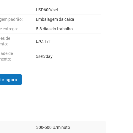
USD600/set
gem padrão:
Embalagem da caixa
e entrega:
5-8 dias do trabalho
es de
L/C, T/T
nto:
dade de
5set/day
mento:
te agora
300-500 U/minuto