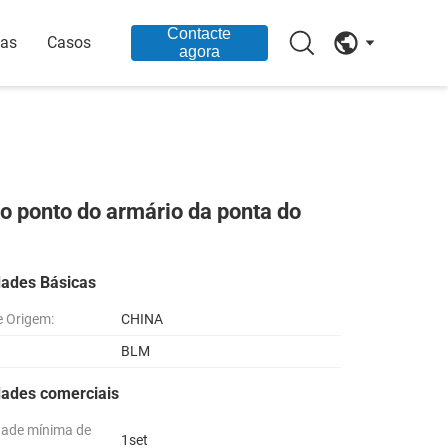
Contacte
ias
Casos
agora
do ponto do armário da ponta do
dades Básicas
e Origem:
CHINA
BLM
dades comerciais
dade mínima de
1set