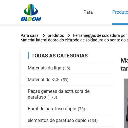
Para
Produt
Para casa
produtos
Ferramentas de soldadura por
Casa
Material lateral dobro do elétrodo de soldadura do ponto d
TODAS AS CATEGORIAS
Ma
ta
Materiais da liga
(35)
Material de KCF
(59)
Peças gêmeas da extrusora de
parafuso
(170)
Barril de parafuso duplo
(78)
elementos de parafuso duplo
(134)