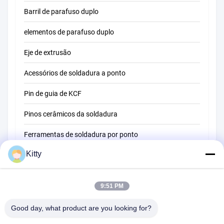
Barril de parafuso duplo
elementos de parafuso duplo
Eje de extrusão
Acessórios de soldadura a ponto
Pin de guia de KCF
Pinos cerâmicos da soldadura
Ferramentas de soldadura por ponto
Kitty
Máquina de soldadura do ponto da resistência
Outros materiais
9:51 PM
Good day, what product are you looking for?