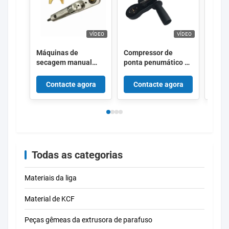
VÍDEO
VÍDEO
Máquinas de
Compressor de
Acess
secagem manual
ponta penumático de
solda
pneumática de um
dois lados que usa ar
ferra
ou dois lados para
comprimido para
muda
Contacte agora
Contacte agora
Co
moer a tampa do
moer a tampa do
elétr
eléctrodo
eletrodo
manu
Todas as categorias
Materiais da liga
Material de KCF
Peças gêmeas da extrusora de parafuso