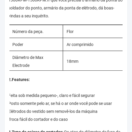
1300RPM-1500RPM.If que você precisa o armário da ponta do
soldador do ponto, armário da ponta de elétrodo, dá boas-
vindas a seu inquérito.
Número da peça.
Flor
Poder
Ar comprimido
Diâmetro de Max
18mm
Electrode
Velocidade (RPM)
1300
2.Features:
Diâmetro interno da
7.6-10.0mm
Feita sob medida pequeno-, claro e fácil segurar
mangueira
Posto somente pelo ar, se há o ar onde você pode se usar
Elétrodos do vestido sem removê-los da máquina
Peso
1.8kgs
Troca fácil do cortador e do caso