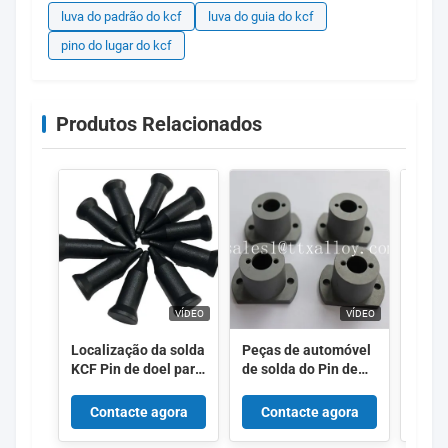
luva do padrão do kcf
luva do guia do kcf
pino do lugar do kcf
Produtos Relacionados
VÍDEO
VÍDEO
Localização da solda
Peças de automóvel
High 
KCF Pin de doel para
de solda do Pin de
Weldi
porca e parafusos
guia da isolação KCF
KCF 
Soldadura de
com bom
Guide
Contacte agora
Contacte agora
Co
resistência
desempenho
Soldadura