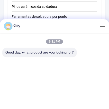
Pinos cerâmicos da soldadura
Ferramentas de soldadura por ponto
Kitty
Máquina de soldadura do ponto da resistência
Outros materiais
9:31 PM
Good day, what product are you looking for?
B615, construção futura da fortuna, estrada do no. 1 Wangxi,
cidade de Zhangjiagang, província de Jiangsu
Telefone:
0086--13914912658
e-mail:
kara@ttxalloy.com