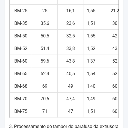
BM-25
25
16,1
1,55
21,2
BM-35
35,6
23,6
1,51
30
BM-50
50,5
32,5
1,55
42
BM-52
51,4
33,8
1,52
43
BM-60
59,6
43,8
1,37
52
BM-65
62,4
40,5
1,54
52
BM-68
69
49
1,40
60
BM-70
70,6
47,4
1,49
60
BM-75
71
47
1,51
60
3.
Processamento do tambor do parafuso da extrusora