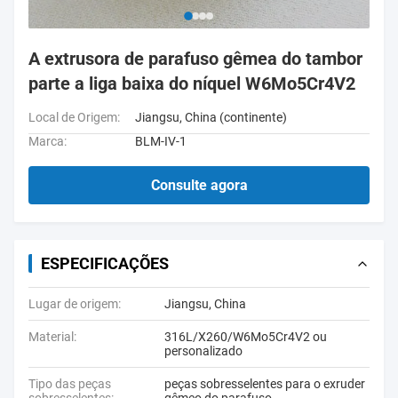
A extrusora de parafuso gêmea do tambor
parte a liga baixa do níquel W6Mo5Cr4V2
Local de Origem:
Jiangsu, China (continente)
Marca:
BLM-IV-1
Consulte agora
ESPECIFICAÇÕES
Lugar de origem:
Jiangsu, China
Material:
316L/X260/W6Mo5Cr4V2 ou
personalizado
Tipo das peças
peças sobresselentes para o exruder