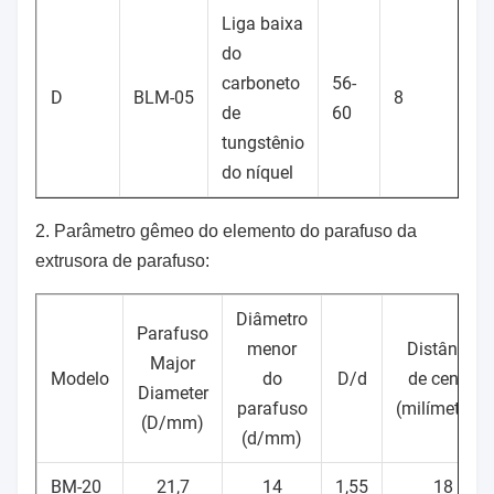
Liga baixa
do
carboneto
56-
D
BLM-05
8
de
60
tungstênio
do níquel
2. Parâmetro gêmeo do elemento do parafuso da
extrusora de parafuso:
Diâmetro
Parafuso
menor
Distância
Major
Modelo
do
D/d
de centro
Diameter
parafuso
(milímetros)
(D/mm)
(d/mm)
BM-20
21,7
14
1,55
18