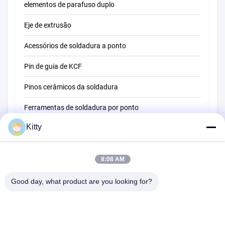
elementos de parafuso duplo
Eje de extrusão
Acessórios de soldadura a ponto
Pin de guia de KCF
Pinos cerâmicos da soldadura
Ferramentas de soldadura por ponto
Kitty
Máquina de soldadura do ponto da resistência
Outros materiais
8:08 AM
Good day, what product are you looking for?
B615, construção futura da fortuna, estrada do no. 1 Wangxi,
cidade de Zhangjiagang, província de Jiangsu