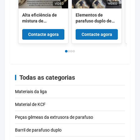
VÍDEO
VÍDEO
Alta eficiência de
Elementos de
Elem
mistura de
parafuso duplo de
paraf
elementos de
alta precisão com
resis
parafuso bimetálico
resistência ao
desga
Contacte agora
Contacte agora
Co
de 30 mm para
desgaste e à
corro
desempenho durável
corrosão para
sobre
da extrusora
extrusão de plástico
extru
Todas as categorias
Materiais da liga
Material de KCF
Peças gêmeas da extrusora de parafuso
Barril de parafuso duplo