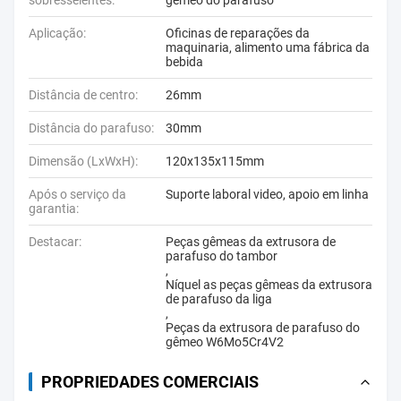
sobresselentes:
gêmeo do parafuso
Aplicação:
Oficinas de reparações da
maquinaria, alimento uma fábrica da
bebida
Distância de centro:
26mm
Distância do parafuso:
30mm
Dimensão (LxWxH):
120x135x115mm
Após o serviço da
Suporte laboral video, apoio em linha
garantia:
Destacar:
Peças gêmeas da extrusora de
parafuso do tambor
,
Níquel as peças gêmeas da extrusora
de parafuso da liga
,
Peças da extrusora de parafuso do
gêmeo W6Mo5Cr4V2
PROPRIEDADES COMERCIAIS