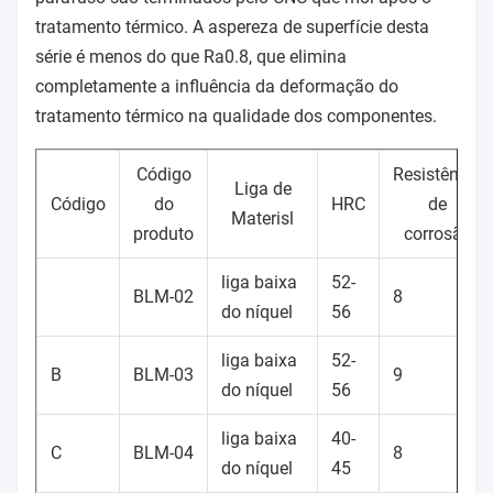
tratamento térmico. A aspereza de superfície desta
série é menos do que Ra0.8, que elimina
completamente a influência da deformação do
tratamento térmico na qualidade dos componentes.
Código
Resistência
Liga de
Código
do
HRC
de
Materisl
produto
corrosão
liga baixa
52-
BLM-02
8
do níquel
56
liga baixa
52-
B
BLM-03
9
do níquel
56
liga baixa
40-
C
BLM-04
8
do níquel
45