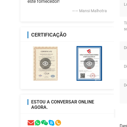
este fornecedor!
L
—— Mansi Malhotra
T
s
CERTIFICAÇÃO
D
D
D
ESTOU A CONVERSAR ONLINE
AGORA.
Des