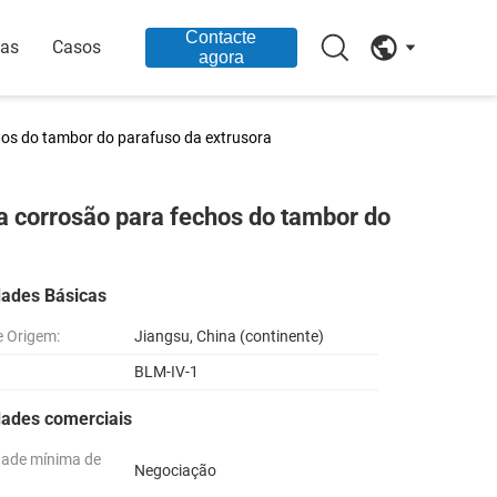
Contacte
ias
Casos
agora
hos do tambor do parafuso da extrusora
a corrosão para fechos do tambor do
dades Básicas
e Origem:
Jiangsu, China (continente)
BLM-IV-1
dades comerciais
dade mínima de
Negociação