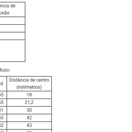
ência de
rosão
fuso:
Distância de centro
/d
(milímetros)
55
18
55
21,2
51
30
55
42
52
43