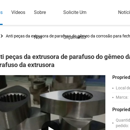
os
Vídeos
Sobre
Solicite Um
Notíc
Anti peças da extrusora de parafuso do gêmeo da corrosão para fec
Nós
Orçamento
ti peças da extrusora de parafuso do gêmeo d
rafuso da extrusora
Proprie
Local d
Marca:
Proprie
Quanti
pedido: