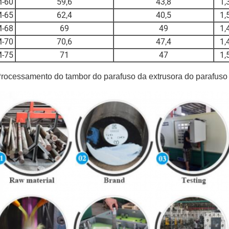
-60
59,6
43,8
1,
-65
62,4
40,5
1,
-68
69
49
1,
-70
70,6
47,4
1,
-75
71
47
1,
rocessamento do tambor do parafuso da extrusora do parafuso 