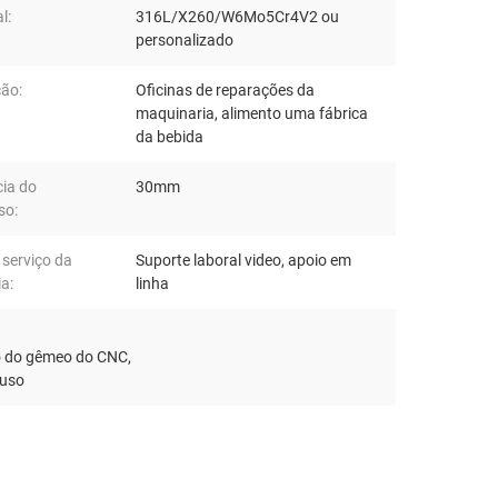
l:
316L/X260/W6Mo5Cr4V2 ou
personalizado
ção:
Oficinas de reparações da
maquinaria, alimento uma fábrica
da bebida
cia do
30mm
so:
 serviço da
Suporte laboral video, apoio em
a:
linha
so do gêmeo do CNC
,
fuso