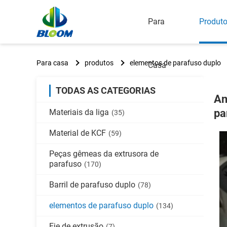
Para
Produt
Para casa
produtos
elementos de parafuso duplo
Casa
TODAS AS CATEGORIAS
An
pa
Materiais da liga
(35)
Material de KCF
(59)
Peças gêmeas da extrusora de
parafuso
(170)
Barril de parafuso duplo
(78)
elementos de parafuso duplo
(134)
Eje de extrusão
(7)