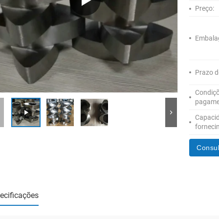
Preço:
Embala
Prazo d
Condiçõ
pagame
Capaci
forneci
Consul
ecificações