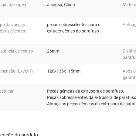
ugar de origem:
Jiangsu, China
Materia
ipo das peças
peças sobresselentes para o
Aplica
obresselentes:
exruder gêmeo do parafuso
istância de centro:
26mm
Distân
parafu
imensão (LxWxH):
120x135x115mm
Após o
garanti
estacar
Peças gêmeas da extrusora de parafuso
,
Peças sobresselentes da extrusora de parafu
Abraça as peças gêmeas da extrusora de para
crição do produto