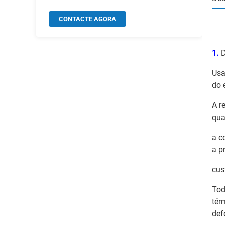
CONTACTE AGORA
1.
D
Usa
do 
A r
qua
a c
a p
cus
Tod
tér
def