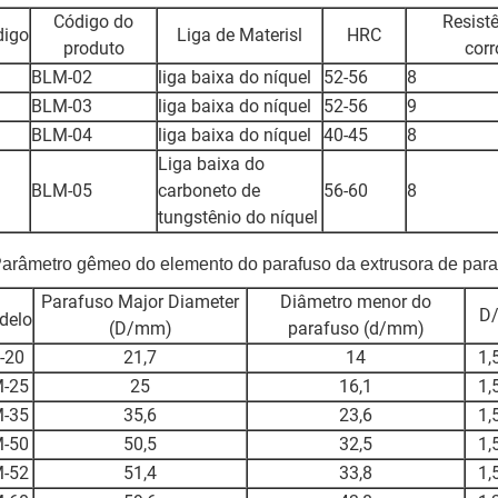
Código do
Resist
digo
Liga de Materisl
HRC
produto
cor
BLM-02
liga baixa do níquel
52-56
8
BLM-03
liga baixa do níquel
52-56
9
BLM-04
liga baixa do níquel
40-45
8
Liga baixa do
BLM-05
carboneto de
56-60
8
tungstênio do níquel
Parâmetro gêmeo do elemento do parafuso da extrusora de para
Parafuso Major Diameter
Diâmetro menor do
D
delo
(D/mm)
parafuso (d/mm)
-20
21,7
14
1,
-25
25
16,1
1,
-35
35,6
23,6
1,
-50
50,5
32,5
1,
-52
51,4
33,8
1,