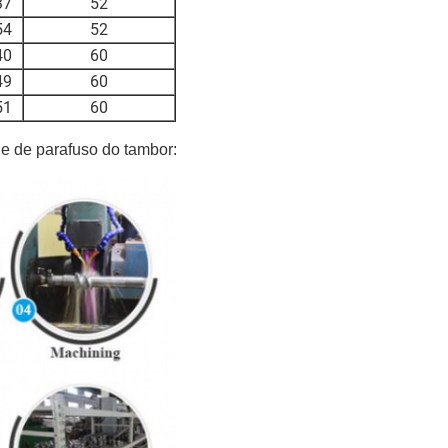
37
52
54
52
40
60
49
60
51
60
e de parafuso do tambor: