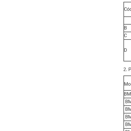
Có
B
C
D
2. 
Mo
BM
BM
BM
BM
BM