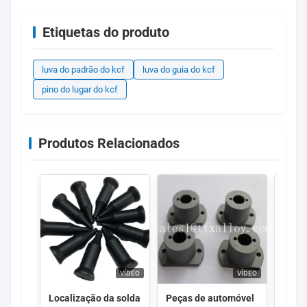
Etiquetas do produto
luva do padrão do kcf
luva do guia do kcf
pino do lugar do kcf
Produtos Relacionados
VÍDEO
VÍDEO
Localização da solda
Peças de automóvel
High 