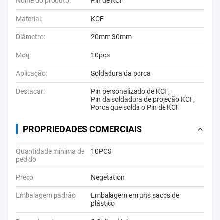
Nome do produto:
Pin de KCF
Material:
KCF
Diâmetro:
20mm 30mm
Moq:
10pcs
Aplicação:
Soldadura da porca
Destacar:
Pin personalizado de KCF
,
Pin da soldadura de projeção KCF
,
Porca que solda o Pin de KCF
PROPRIEDADES COMERCIAIS
Quantidade mínima de
10PCS
pedido
Preço
Negetation
Embalagem padrão
Embalagem em uns sacos de
plástico