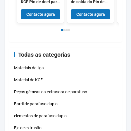
KCF Pin de doel para
de solda do Pin de
Weldi
porca e parafusos
guia da isolação KCF
KCF 
Soldadura de
com bom
Guide
Contacte agora
Contacte agora
Co
resistência
desempenho
Soldadura
Todas as categorias
Materiais da liga
Material de KCF
Peças gêmeas da extrusora de parafuso
Barril de parafuso duplo
elementos de parafuso duplo
Eje de extrusão