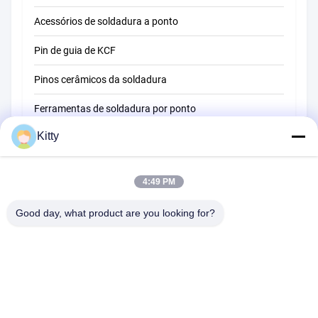
Acessórios de soldadura a ponto
Pin de guia de KCF
Pinos cerâmicos da soldadura
Ferramentas de soldadura por ponto
Kitty
Máquina de soldadura do ponto da resistência
Outros materiais
4:49 PM
Good day, what product are you looking for?
B615, construção futura da fortuna, estrada do no. 1 Wangxi,
cidade de Zhangjiagang, província de Jiangsu
Telefone:
0086--13914912658
e-mail:
kara@ttxalloy.com