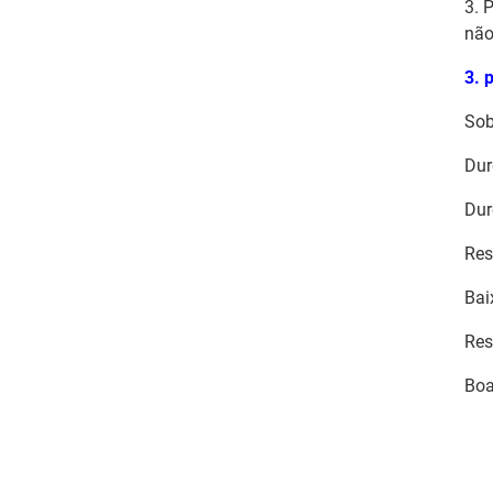
3. 
não
3. 
Sob
Dur
Dur
Res
Bai
Res
Boa