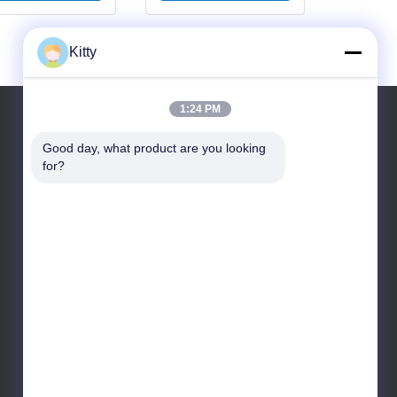
ta resistência à
pressão 488 Mpa
ara aplicações
Kitty
micas industriais
1:24 PM
Material De KCF
Good day, what product are you looking 
for?
Haste De Liga KCF Revestida De Cerâmica Com Alta
Resistência Ao Choque Térmico E Comprimento
Personalizável Para Soldagem De Porcas
Haste De Liga KCF De Alta Qualidade Com Revestimento
De Isolamento Estável, Resistência Superior E Alta
Resistência Ao Desgaste Para Soldagem Por
Resistência
Barra Redonda De Liga KCF Brilhante Para A Indústria
De Soldagem Por Resistência