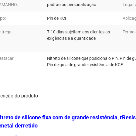
AMANHO:
padrão ou personalização
Lugar 
ipo:
Pin de KCF
Aplica
ntrega:
7-10 dias sujeitam aos clientes as
Termo 
exigências e a quantidade
estacar
Nitreto de silicone que posiciona o Pin
,
Pin de g
Pin de guia de grande resistência de KCF
crição do produto
itreto de silicone fixa com de grande resistência, rResi
metal derretido