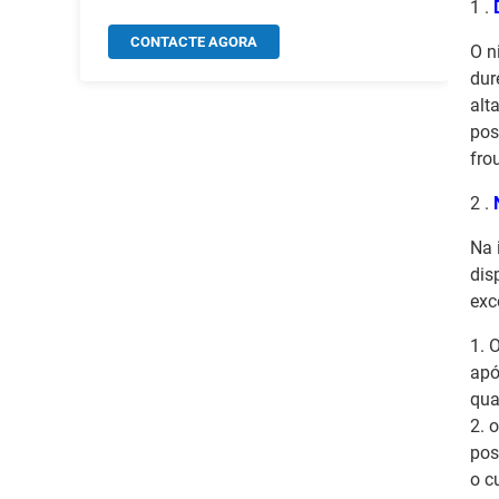
1 .
CONTACTE AGORA
O n
dur
alt
pos
fro
2 .
Na 
dis
exc
1.
O
apó
qua
2. 
pos
o c