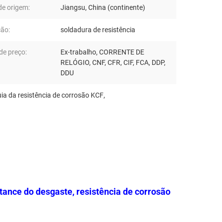
de origem:
Jiangsu, China (continente)
ção:
soldadura de resistência
de preço:
Ex-trabalho, CORRENTE DE
RELÓGIO, CNF, CFR, CIF, FCA, DDP,
DDU
uia da resistência de corrosão KCF
,
stance do desgaste, resistência de corrosão