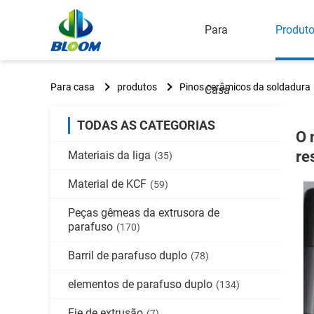
Para
Produt
Para casa
produtos
Pinos cerâmicos da soldadura
Casa
TODAS AS CATEGORIAS
O 
re
Materiais da liga
(35)
Material de KCF
(59)
Peças gêmeas da extrusora de
parafuso
(170)
Barril de parafuso duplo
(78)
elementos de parafuso duplo
(134)
Eje de extrusão
(7)