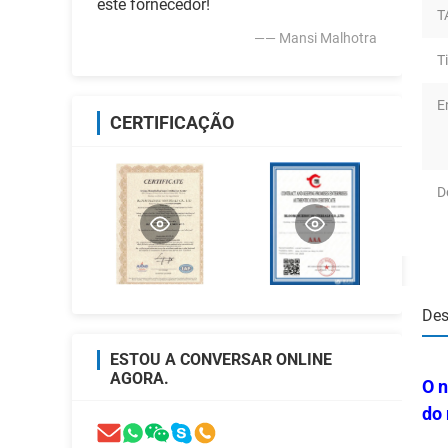
este fornecedor!
T
—— Mansi Malhotra
T
E
CERTIFICAÇÃO
D
Des
ESTOU A CONVERSAR ONLINE
AGORA.
O n
do 