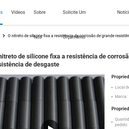
os
Vídeos
Sobre
Solicite Um
Notíc
O nitreto de silicone fixa a resistência de corrosão de grande resistê
Nós
Orçamento
nitreto de silicone fixa a resistência de corro
sistência de desgaste
Proprie
Local d
Marca:
Proprie
Quanti
pedido: