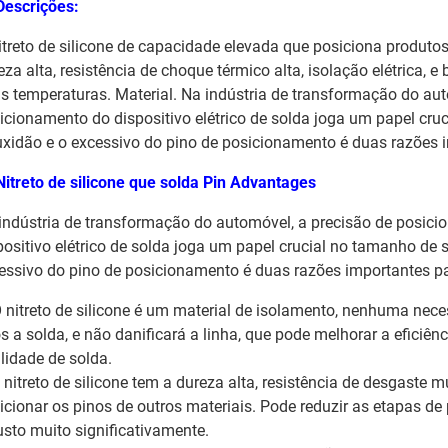
Descrições:
itreto de silicone de capacidade elevada que posiciona produtos
eza alta, resistência de choque térmico alta, isolação elétrica,
as temperaturas. Material. Na indústria de transformação do au
icionamento do dispositivo elétrico de solda joga um papel cru
uxidão e o excessivo do pino de posicionamento é duas razões 
Nitreto de silicone que solda Pin Advantages
indústria de transformação do automóvel, a precisão de posic
positivo elétrico de solda joga um papel crucial no tamanho de 
essivo do pino de posicionamento é duas razões importantes p
 nitreto de silicone é um material de isolamento, nenhuma nec
s a solda, e não danificará a linha, que pode melhorar a eficiên
lidade de solda.
o nitreto de silicone tem a dureza alta, resistência de desgaste 
icionar os pinos de outros materiais. Pode reduzir as etapas de 
usto muito significativamente.