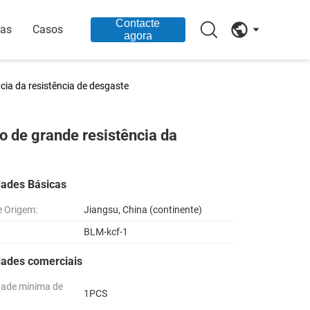
Contacte
ias
Casos
agora
ncia da resistência de desgaste
são de grande resistência da
dades Básicas
e Origem:
Jiangsu, China (continente)
BLM-kcf-1
dades comerciais
dade mínima de
1PCS