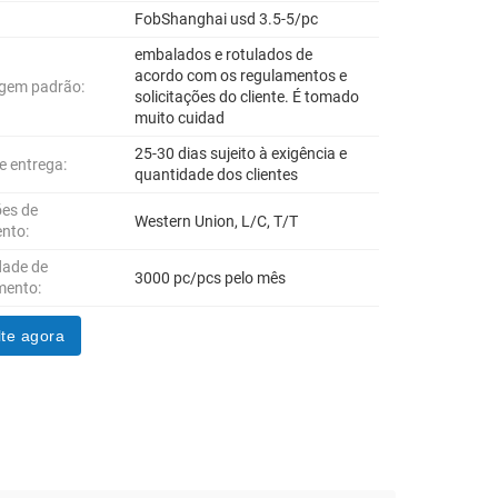
FobShanghai usd 3.5-5/pc
embalados e rotulados de
acordo com os regulamentos e
gem padrão:
solicitações do cliente. É tomado
muito cuidad
25-30 dias sujeito à exigência e
e entrega:
quantidade dos clientes
es de
Western Union, L/C, T/T
nto:
dade de
3000 pc/pcs pelo mês
mento:
te agora