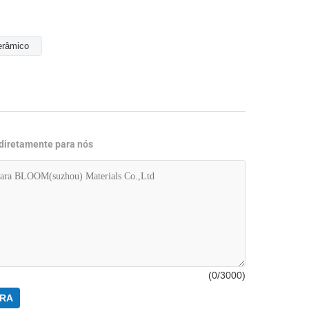
erâmico
 diretamente para nós
(
0
/3000)
RA