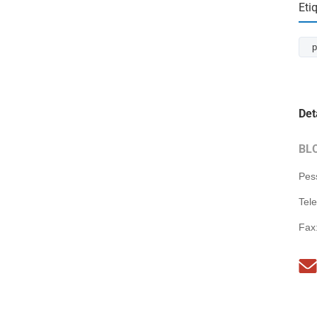
Eti
p
Det
BL
Pes
Tel
Fax