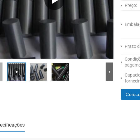
Preço:
Embala
Prazo d
Condiçõ
pagame
Capaci
forneci
Consul
ecificações