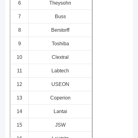
6
Theysohn
7
Buss
8
Berstorff
9
Toshiba
10
Clextral
11
Labtech
12
USEON
13
Coperion
14
Lantai
15
JSW