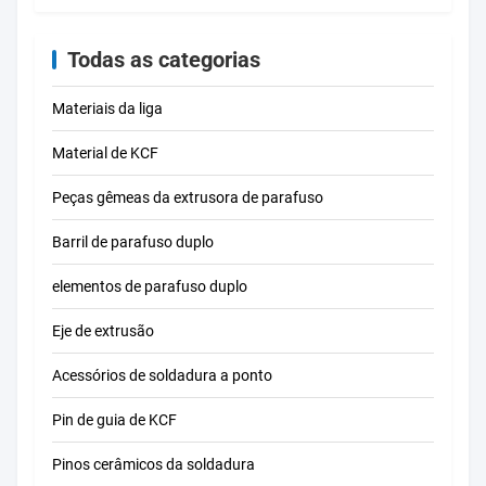
corrosão para
dureza HRC 58-62
usin
processamento de
preci
plásticos
Todas as categorias
Materiais da liga
Material de KCF
Peças gêmeas da extrusora de parafuso
Barril de parafuso duplo
elementos de parafuso duplo
Eje de extrusão
Acessórios de soldadura a ponto
Pin de guia de KCF
Pinos cerâmicos da soldadura