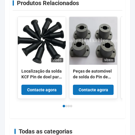
Produtos Relacionados
VÍDEO
VÍDEO
Localização da solda
Peças de automóvel
High 
KCF Pin de doel para
de solda do Pin de
Weldi
porca e parafusos
guia da isolação KCF
KCF 
Soldadura de
com bom
Guide
Contacte agora
Contacte agora
Co
resistência
desempenho
Soldadura
Todas as categorias