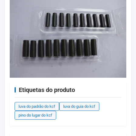
Etiquetas do produto
luva do padrão do kcf
luva do guia do kcf
pino do lugar do kcf