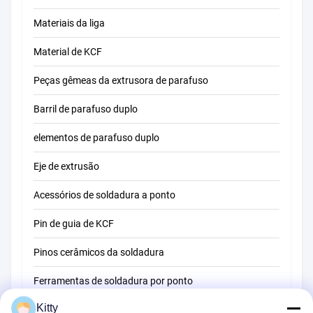
Materiais da liga
Material de KCF
Peças gêmeas da extrusora de parafuso
Barril de parafuso duplo
elementos de parafuso duplo
Eje de extrusão
Acessórios de soldadura a ponto
Pin de guia de KCF
Pinos cerâmicos da soldadura
Ferramentas de soldadura por ponto
Kitty
Máquina de soldadura do ponto da resistência