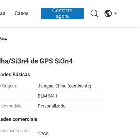
Contacte
ias
Casos
agora
i3n4
folha/Si3n4 de GPS Si3n4
dades Básicas
e Origem:
Jiangsu, China (continente)
BLM-SN-1
 do modelo:
Personalizado
dades comerciais
dade mínima de
1PCS