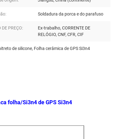
de origem:
Jiangsu, China (continente)
ção:
Soldadura da porca e do parafuso
 DE PREÇO:
Ex-trabalho, CORRENTE DE
RELÓGIO, CNF, CFR, CIF
treto de silicone
,
Folha cerâmica de GPS Si3n4
laca folha/Si3n4 de GPS Si3n4