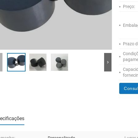
Preço:
Embala
Prazo d
Condiçõ
pagame
Capaci
forneci
Consul
ecificações