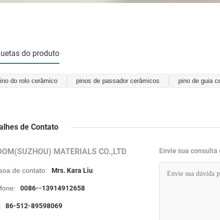
quetas do produto
ino do rolo cerâmico
pinos de passador cerâmicos
pino de guia c
alhes de Contato
OOM(SUZHOU) MATERIALS CO.,LTD
Envie sua consulta
soa de contato:
Mrs. Kara Liu
efone:
0086--13914912658
:
86-512-89598069