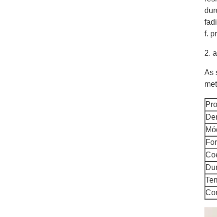
dur
fad
f. 
2.
a
As 
met
Pro
Den
Mó
For
Coe
Dur
Tem
Con