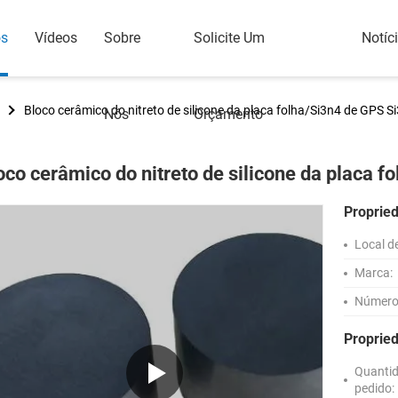
os
Vídeos
Sobre
Solicite Um
Notíc
Bloco cerâmico do nitreto de silicone da placa folha/Si3n4 de GPS S
Nós
Orçamento
oco cerâmico do nitreto de silicone da placa 
Proprie
Local d
Marca:
Número
Proprie
Quanti
pedido: