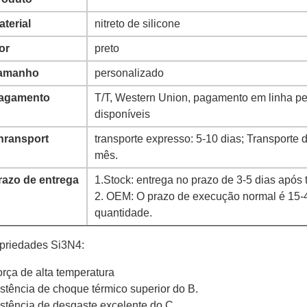
aterial
nitreto de silicone
or
preto
amanho
personalizado
agamento
T/T, Western Union, pagamento em linha pel
disponíveis
hransport
transporte expresso: 5-10 dias; Transport
mês.
razo de entrega
1.Stock: entrega no prazo de 3-5 dias após
2. OEM: O prazo de execução normal é 15-
quantidade.
priedades Si3N4:
orça de alta temperatura
istência de choque térmico superior do B.
istência de desgaste excelente do C.