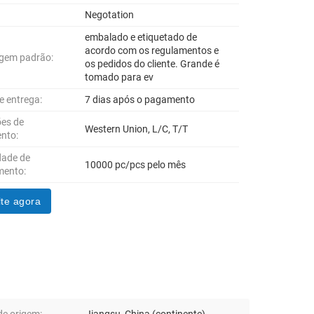
Negotation
embalado e etiquetado de
acordo com os regulamentos e
gem padrão:
os pedidos do cliente. Grande é
tomado para ev
e entrega:
7 dias após o pagamento
es de
Western Union, L/C, T/T
nto:
dade de
10000 pc/pcs pelo mês
mento:
te agora