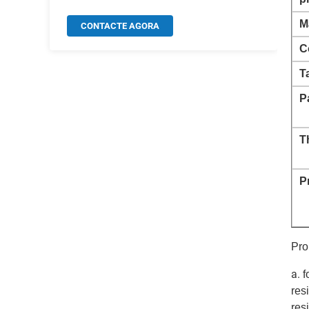
M
CONTACTE AGORA
C
T
P
T
P
Pro
a.
f
res
res