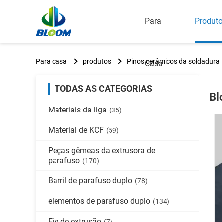
Para
Produt
Para casa
produtos
Pinos cerâmicos da soldadura
Casa
TODAS AS CATEGORIAS
Bl
Materiais da liga
(35)
Material de KCF
(59)
Peças gêmeas da extrusora de
parafuso
(170)
Barril de parafuso duplo
(78)
elementos de parafuso duplo
(134)
Eje de extrusão
(7)