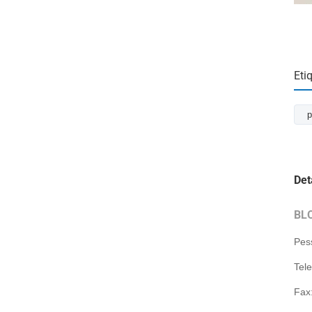
Eti
p
Det
BL
Pes
Tel
Fax