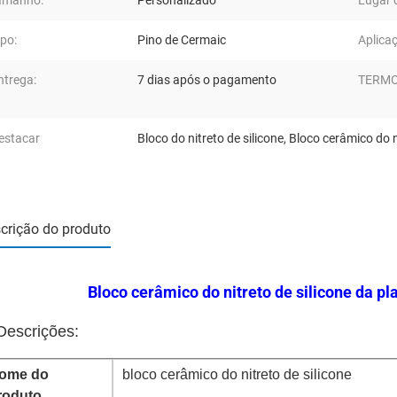
amanho:
Personalizado
Lugar 
ipo:
Pino de Cermaic
Aplica
ntrega:
7 dias após o pagamento
TERMO
estacar
Bloco do nitreto de silicone
,
Bloco cerâmico do ni
crição do produto
Bloco cerâmico do nitreto de silicone da p
Descrições:
ome do
bloco cerâmico do nitreto de silicone
roduto