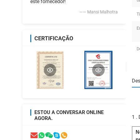
t
este fornecedor!
—— Mansi Malhotra
T
E
CERTIFICAÇÃO
D
Des
ESTOU A CONVERSAR ONLINE
1 .
AGORA.
N
p