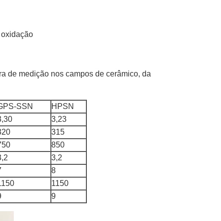
e oxidação
ura de medição nos campos de cerâmico, da
GPS-SSN
HPSN
3,30
3,23
320
315
750
850
3,2
3,2
7
8
1150
1150
9
9