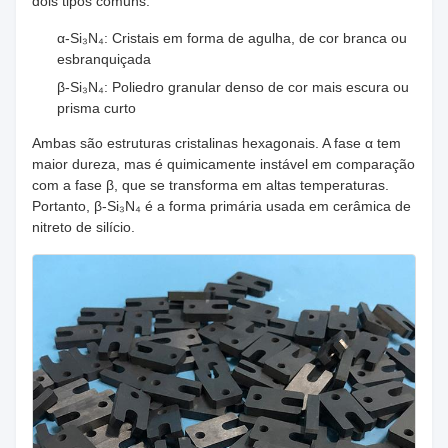
dois tipos comuns:
α-Si₃N₄: Cristais em forma de agulha, de cor branca ou
esbranquiçada
β-Si₃N₄: Poliedro granular denso de cor mais escura ou
prisma curto
Ambas são estruturas cristalinas hexagonais. A fase α tem
maior dureza, mas é quimicamente instável em comparação
com a fase β, que se transforma em altas temperaturas.
Portanto, β-Si₃N₄ é a forma primária usada em cerâmica de
nitreto de silício.