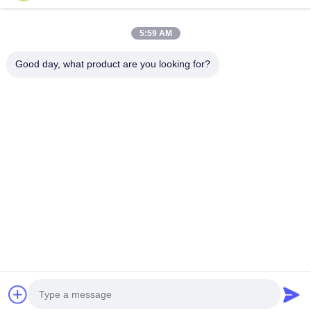
Outros materiais
5:59 AM
Good day, what product are you looking for?
B615, construção futura da fortuna, estrada do no. 1 Wangxi,
cidade de Zhangjiagang, província de Jiangsu
Telefone:
0086--13914912658
e-mail:
kara@ttxalloy.com
Para Casa
Produtos
Vídeos
Sobre Nós
Visita À Fábrica
Controle De Qualidade
Solicite Um Orçamento
Notícias
Casos
Política de Privacidade
| © 2018-2026 BLOOM(suzhou) Materials Co.,Ltd.
Todos os direitos reservados..