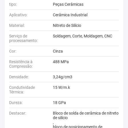
tipo:
Peças Cerâmicas
Aplicativo:
Cerâmica Industrial
Material:
Nitreto de Silício
Serviço de
Soldagem, Corte, Moldagem, CNC
processamento:
Cor:
Cinza
Resistência à
488 MPa
Compressão:
Densidade:
3,24g/cm3
Condutividade
15 W/m.k
Térmica:
Dureza:
18 GPa
Destacar:
Bloco de solda de cerâmica de nitreto
de silício
,
bloco de posicionamento de