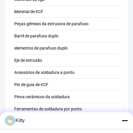
Material de KCF
Peças gêmeas da extrusora de parafuso
Barril de parafuso duplo
elementos de parafuso duplo
Eje de extrusão
Acessórios de soldadura a ponto
Pin de guia de KCF
Pinos cerâmicos da soldadura
Ferramentas de soldadura por ponto
Kitty
Máquina de soldadura do ponto da resistência