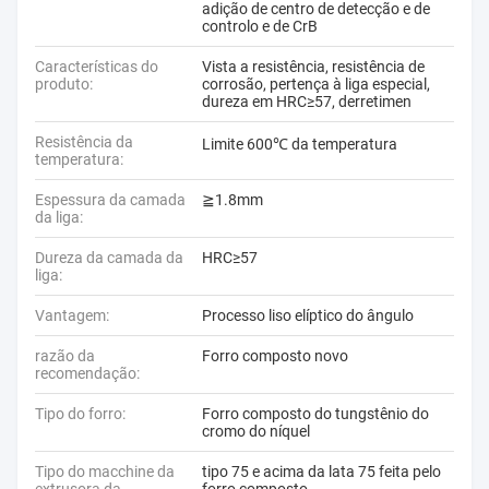
adição de centro de detecção e de
controlo e de CrB
Características do
Vista a resistência, resistência de
produto:
corrosão, pertença à liga especial,
dureza em HRC≥57, derretimen
Resistência da
Limite 600℃ da temperatura
temperatura:
Espessura da camada
≧1.8mm
da liga:
Dureza da camada da
HRC≥57
liga:
Vantagem:
Processo liso elíptico do ângulo
razão da
Forro composto novo
recomendação:
Tipo do forro:
Forro composto do tungstênio do
cromo do níquel
Tipo do macchine da
tipo 75 e acima da lata 75 feita pelo