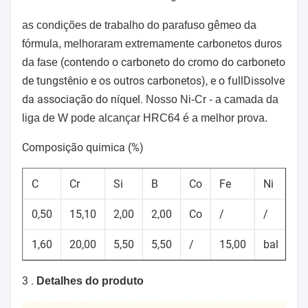
as condições de trabalho do parafuso gêmeo da
fórmula, melhoraram extremamente carbonetos duros
(contendo o carboneto do cromo do carboneto
da fase
de tungstênio e os outros carbonetos), e o fullDissolve
da associação do níquel.
Nosso Ni-Cr - a camada da
liga de W pode alcançar HRC64 é a melhor prova.
Composição quimica (%)
C
Cr
Si
B
Co
Fe
Ni
0,50
15,10
2,00
2,00
Co
/
/
1,60
20,00
5,50
5,50
/
15,00
bal
3 .
Detalhes do produto