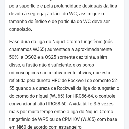
pela superfície e pela profundidade desiguais da liga
devido à segregação fácil do WC, assim que o
tamanho do índice e de partícula do WC deve ser
controlado.
Níquel-Cromo-
Fase dura da liga do
tungstênio (nós
chamamos WJ65) aumentada a aproximadamente
a OS25 somente dez trinta, além
50%, a OS02 e
disso, a fusão não é suficiente, e os poros
microscópicos
são relativamente óbvios, que está
refletida pela dureza HRC de Rockwell de somente 52-
55
quando a dureza de Rockwell da liga do tungstênio
do cromo do níquel (WJ65) for HRC56-64,
o controle
convencional são HRC58-60.
A vida útil é 3-5 vezes
Níquel-Cromo-
mais por muito tempo então a liga do
ou de CPM10V (WJ65) com base
tungstênio de WR5
em Ni60 de acordo com estrangeiro