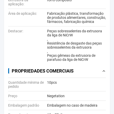
extrusora da
forro composto
aplicação:
Área de aplicação:
Fabricação plástica, transformação
de produtos alimentares, construção,
fármacos, fabricação química
Destacar:
Peças sobresselentes da extrusora
da liga de NiCrW
,
Resistência de desgaste das peças
sobresselentes da extrusora
,
Peças gêmeas da extrusora de
parafuso da liga de NiCrW
PROPRIEDADES COMERCIAIS
Quantidade mínima de
10pcs
pedido
Preço
Negetation
Embalagem padrão
Embalagem no caso de madeira