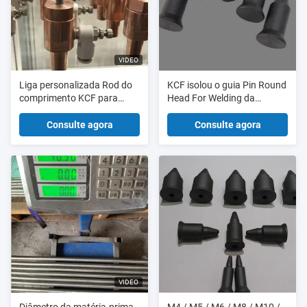
VIDEO
Liga personalizada Rod do
KCF isolou o guia Pin Round
comprimento KCF para
Head For Welding da
fazer o Pin de guia de Kcf e
posição dos parafusos e
a luva
das porcas
Consulte agora
Consulte agora
VIDEO