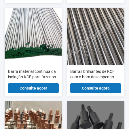
Barra material contínua da
Barras brilhantes de KCF
isolação KCF para fazer os
com o bom desempenho
pinos e as luvas de guia de
para fazer os pinos de guia
KCF
de KCF e as luvas de KCF
Consulte agora
Consulte agora