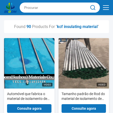
Found
90
Products For "
kcf insulating material
"
VIDEO
VIDEO
Automóvel que fabrica o
Tamanho padrão de Rod do
material de isolamento de
material de isolamento de
Kcf e o Pin de localização
KCF para fazer o Pin de guia
crus da isolação
de KCF
Consulte agora
Consulte agora