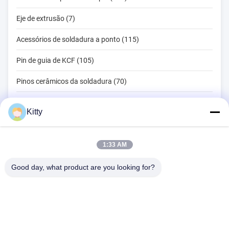
Eje de extrusão (7)
Acessórios de soldadura a ponto (115)
Pin de guia de KCF (105)
Pinos cerâmicos da soldadura (70)
Ferramentas de soldadura por ponto (134)
Kitty
Máquina de soldadura do ponto da resistência (18)
Outros materiais (203)
1:33 AM
Good day, what product are you looking for?
B615, construção futura da fortuna, estrada do no. 1 Wangxi,
cidade de Zhangjiagang, província de Jiangsu
Telefone:
0086--13914912658