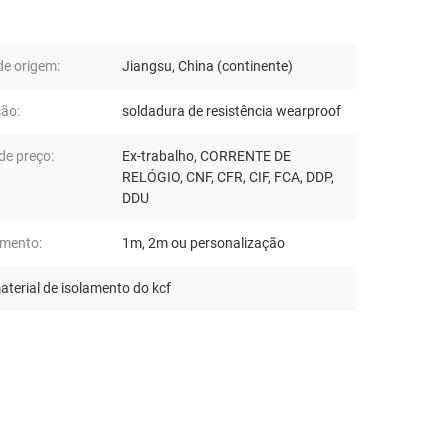
de origem:
Jiangsu, China (continente)
ção:
soldadura de resistência wearproof
de preço:
Ex-trabalho, CORRENTE DE
RELÓGIO, CNF, CFR, CIF, FCA, DDP,
DDU
mento:
1m, 2m ou personalização
aterial de isolamento do kcf