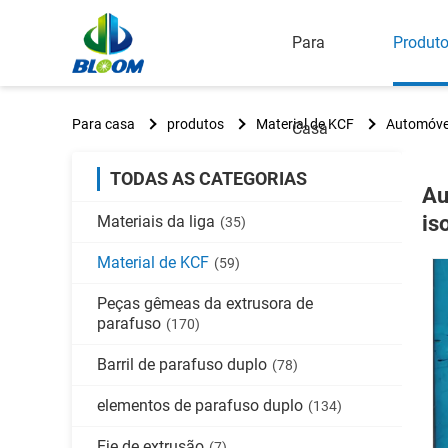
Para
Produt
Para casa
produtos
Material de KCF
Automóvel 
Casa
TODAS AS CATEGORIAS
Au
is
Materiais da liga
(35)
Material de KCF
(59)
Peças gêmeas da extrusora de
parafuso
(170)
Barril de parafuso duplo
(78)
elementos de parafuso duplo
(134)
Eje de extrusão
(7)