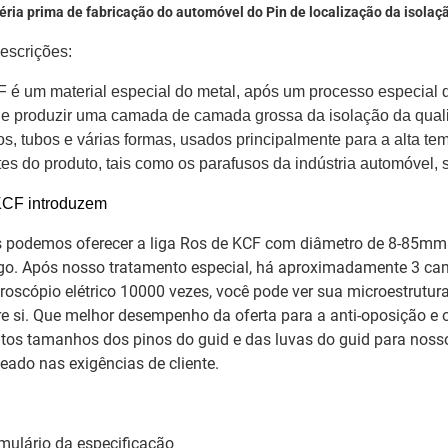
éria prima de fabricação do automóvel do Pin de localização da isolaç
escrições:
 é um material especial do metal, após um processo especial d
e produzir uma camada de camada grossa da isolação da quali
os, tubos e várias formas, usados principalmente para a alta t
tes do produto, tais como os parafusos da indústria automóvel,
CF introduzem
 podemos oferecer a liga Ros de KCF com diâmetro de 8-85m
go. Após nosso tratamento especial, há aproximadamente 3 cam
roscópio elétrico 10000 vezes, você pode ver sua microestrut
re si. Que melhor desempenho da oferta para a anti-oposição e 
tos tamanhos dos pinos do guid e das luvas do guid para noss
eado nas exigências de cliente.
mulário da especificação