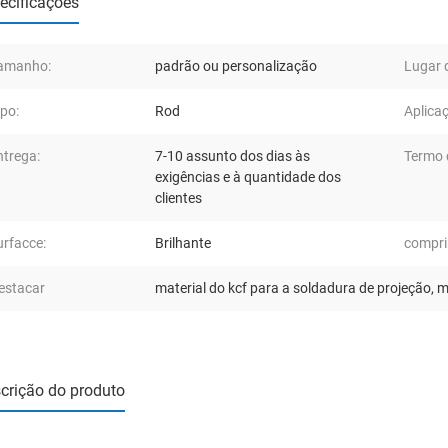
ecificações
amanho:
padrão ou personalização
Lugar 
ipo:
Rod
Aplica
ntrega:
7-10 assunto dos dias às
Termo 
exigências e à quantidade dos
clientes
urfacce:
Brilhante
compri
estacar
material do kcf para a soldadura de projeção
,
m
crição do produto