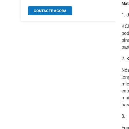
Mat
CONTACTE AGORA
1.
d
KCF
pod
pin
par
2.
K
Nós
lon
mic
ent
mui
bas
3.
For