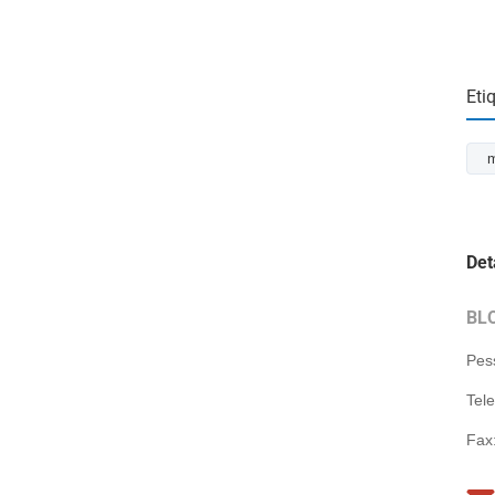
Eti
m
Det
BL
Pes
Tel
Fax