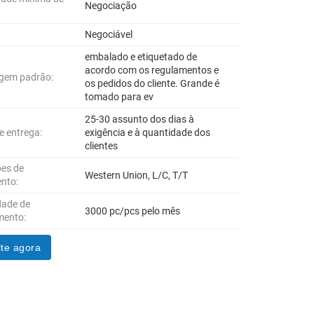
Negociação
Negociável
embalado e etiquetado de
acordo com os regulamentos e
gem padrão:
os pedidos do cliente. Grande é
tomado para ev
25-30 assunto dos dias à
e entrega:
exigência e à quantidade dos
clientes
es de
Western Union, L/C, T/T
nto:
dade de
3000 pc/pcs pelo mês
mento:
te agora