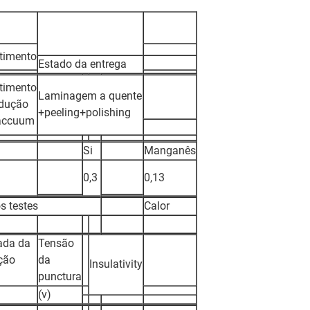
timento
Estado da entrega
timento
Laminagem a quente
ndução
+peeling+polishing
accuum
Si
Manganês
0,3
0,13
s testes
Calor
da da
Tensão
ção
da
Insulativity
punctura
(v)