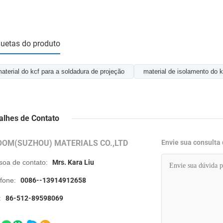
quetas do produto
aterial do kcf para a soldadura de projeção
material de isolamento do k
alhes de Contato
OOM(SUZHOU) MATERIALS CO.,LTD
Envie sua consulta
soa de contato:
Mrs. Kara Liu
efone:
0086--13914912658
:
86-512-89598069