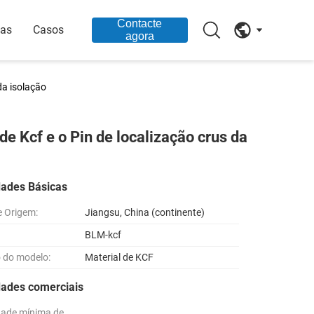
Contacte
ias
Casos
agora
da isolação
e Kcf e o Pin de localização crus da
dades Básicas
e Origem:
Jiangsu, China (continente)
BLM-kcf
 do modelo:
Material de KCF
dades comerciais
dade mínima de