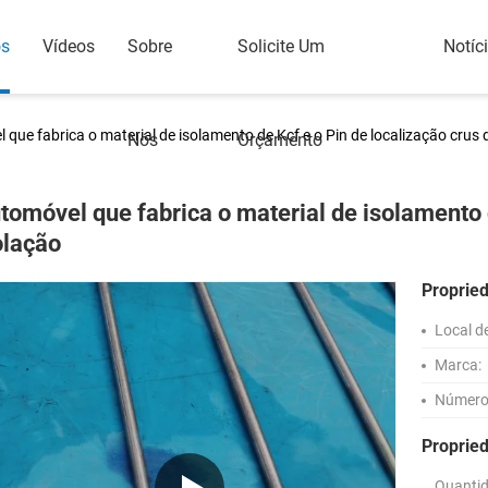
os
Vídeos
Sobre
Solicite Um
Notíc
que fabrica o material de isolamento de Kcf e o Pin de localização crus 
Nós
Orçamento
tomóvel que fabrica o material de isolamento d
olação
Proprie
Local d
Marca:
Número
Proprie
Quanti