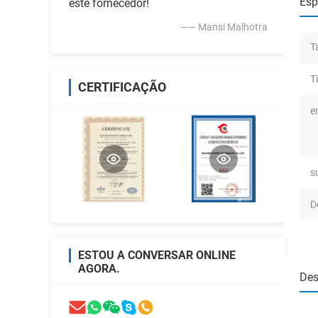
Esp
este fornecedor!
—— Mansi Malhotra
T
T
CERTIFICAÇÃO
e
s
D
ESTOU A CONVERSAR ONLINE
AGORA.
Des