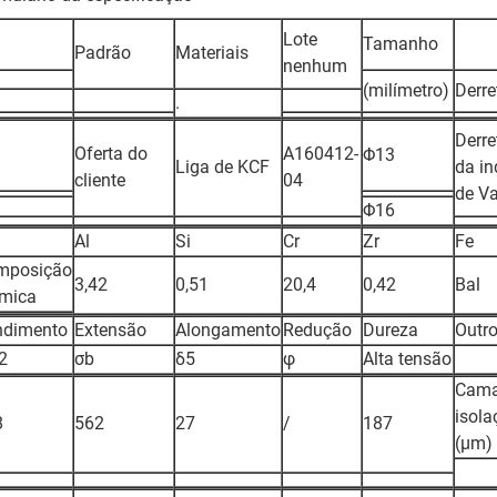
Lote
Tamanho
Padrão
Materiais
nenhum
(milímetro)
Derre
.
Derre
Oferta do
A160412-
Φ13
Liga de KCF
da i
cliente
04
de V
Φ16
Al
Si
Cr
Zr
Fe
mposição
3,42
0,51
20,4
0,42
Bal
imica
ndimento
Extensão
Alongamento
Redução
Dureza
Outro
2
σb
δ5
φ
Alta tensão
Cama
isola
8
562
27
/
187
(μm)