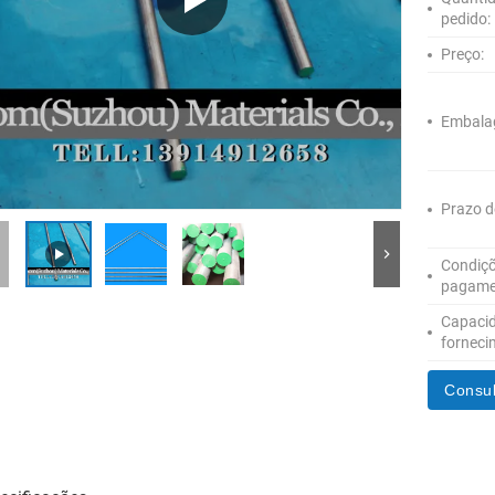
pedido:
Preço:
Embala
Prazo d
Condiçõ
pagame
Capaci
forneci
Consul