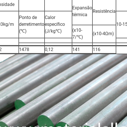
nsidade
Expansão
Resistência
térmica
Ponto de
Calor
03kg/m
derretimento
específico
10-1
(x10-
(℃)
(J/kg℃)
(x10-4Ωm)
7/℃)
2
1478
0,12
141
116