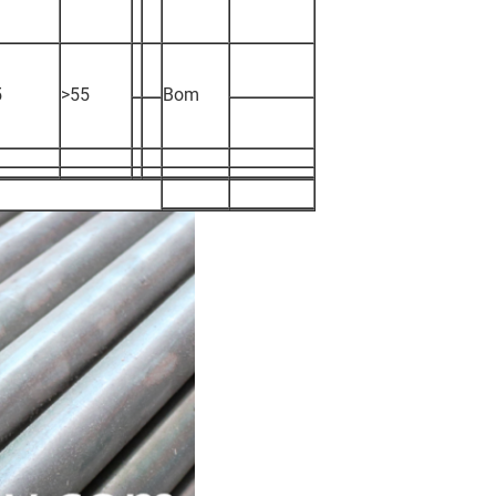
5
>55
Bom