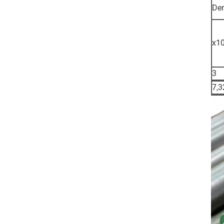
De
x1
3
7,3