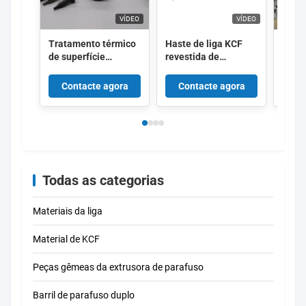
VÍDEO
VÍDEO
Tratamento térmico
Haste de liga KCF
Haste
de superfície
revestida de
alta 
brilhante KCF
cerâmica com alta
reves
matéria-prima para
resistência ao
isola
Contacte agora
Contacte agora
Co
pinos e mangas KCF
choque térmico e
resis
comprimento
e alt
personalizável para
desga
soldagem de porcas
sold
resis
Todas as categorias
Materiais da liga
Material de KCF
Peças gêmeas da extrusora de parafuso
Barril de parafuso duplo