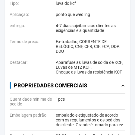
Tipo:
luva do kcf
Aplicação:
ponto que wedling
entrega:
4-7 dias sujeitam aos clientes as
exigências e a quantidade
Termo de preço:
Ex-trabalho, CORRENTE DE
RELÓGIO, CNF, CFR, CIF, FCA, DDP,
DDU
Destacar:
Aparafuse as luvas de solda de KCF
,
Luvas de M12 KCF
,
Choque as luvas da resistência KCF
PROPRIEDADES COMERCIAIS
Quantidade mínima de
1pcs
pedido
Embalagem padrão
embalado e etiquetado de acordo
com os regulamentos e os pedidos
do cliente. Grande é tomado para ev