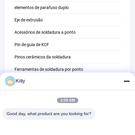
elementos de parafuso duplo
Eje de extrusão
Acessórios de soldadura a ponto
Pin de guia de KCF
Pinos cerâmicos da soldadura
Ferramentas de soldadura por ponto
Kitty
Máquina de soldadura do ponto da resistência
Outros materiais
2:50 AM
Good day, what product are you looking for?
B615, construção futura da fortuna, estrada do no. 1 Wangxi,