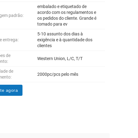
embalado e etiquetado de
acordo com os regulamentos e
gem padrão:
os pedidos do cliente. Grande é
tomado para ev
5-10 assunto dos dias à
e entrega:
exigência e à quantidade dos
clientes
es de
Western Union, L/C, T/T
nto:
dade de
2000pc/pcs pelo mês
mento:
te agora