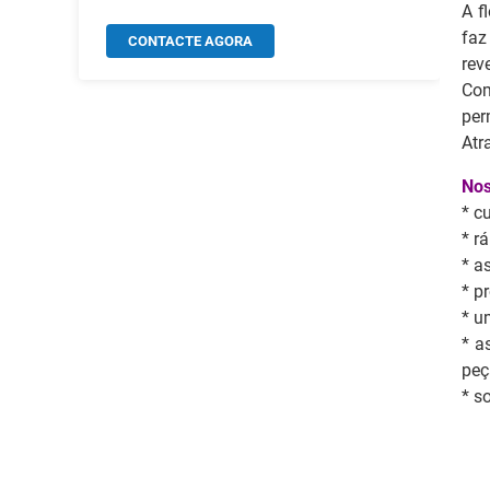
A f
faz
CONTACTE AGORA
rev
Com
per
Atr
Nos
* c
* r
* a
* p
* u
* a
peç
* s