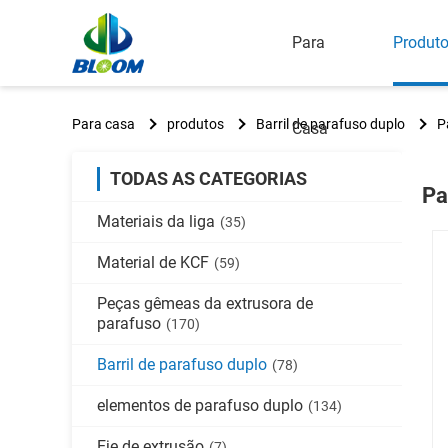
Para
Produt
Para casa
produtos
Barril de parafuso duplo
P
Casa
TODAS AS CATEGORIAS
Pa
Materiais da liga
(35)
Material de KCF
(59)
Peças gêmeas da extrusora de
parafuso
(170)
Barril de parafuso duplo
(78)
elementos de parafuso duplo
(134)
Eje de extrusão
(7)