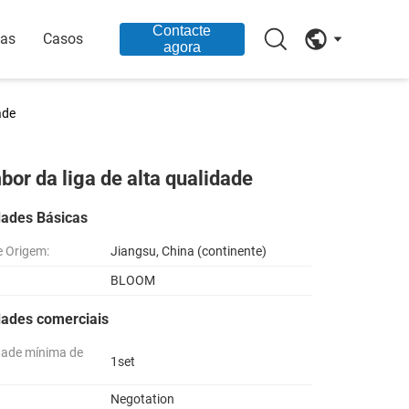
Contacte
ias
Casos
agora
ade
bor da liga de alta qualidade
dades Básicas
e Origem:
Jiangsu, China (continente)
BLOOM
dades comerciais
dade mínima de
1set
Negotation