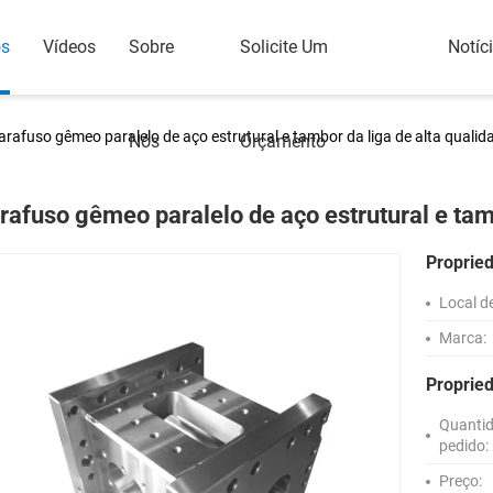
os
Vídeos
Sobre
Solicite Um
Notíc
arafuso gêmeo paralelo de aço estrutural e tambor da liga de alta qualid
Nós
Orçamento
rafuso gêmeo paralelo de aço estrutural e tam
Proprie
Local d
Marca:
Proprie
Quanti
pedido:
Preço: