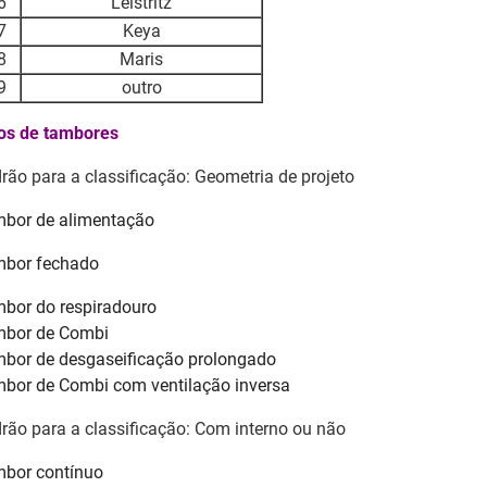
6
Leistritz
7
Keya
8
Maris
9
outro
os de tambores
rão para a classificação: Geometria de projeto
bor de alimentação
bor fechado
bor do respiradouro
bor de Combi
bor de desgaseificação prolongado
bor de Combi com ventilação inversa
rão para a classificação: Com interno ou não
bor contínuo