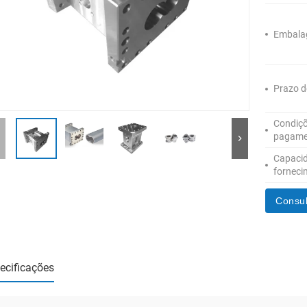
Embala
Prazo d
Condiçõ
pagame
Capaci
forneci
Consul
ecificações