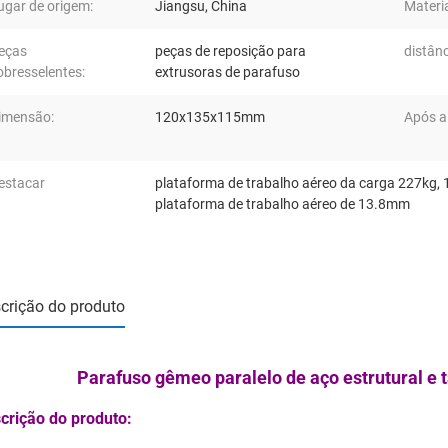
ugar de origem:
Jiangsu, China
Materia
eças
peças de reposição para
distânc
obresselentes:
extrusoras de parafuso
imensão:
120x135x115mm
Após a
estacar
plataforma de trabalho aéreo da carga 227kg
,
plataforma de trabalho aéreo de 13.8mm
crição do produto
Parafuso gêmeo paralelo de aço estrutural e t
crição do produto: