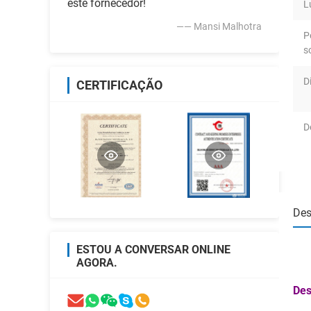
este fornecedor!
L
—— Mansi Malhotra
P
s
D
CERTIFICAÇÃO
D
Des
ESTOU A CONVERSAR ONLINE
AGORA.
Des