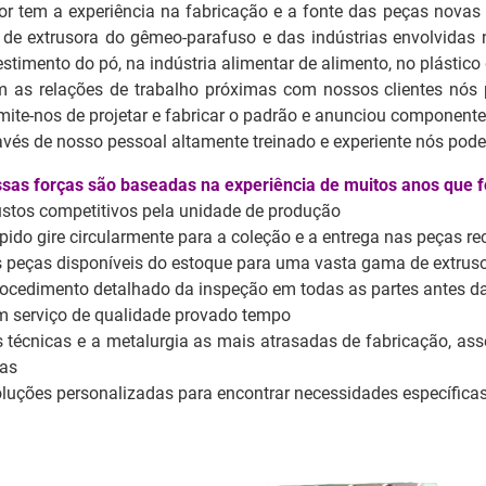
lor tem a experiência na fabricação e a fonte das peças nova
 de extrusora do gêmeo-parafuso e das indústrias envolvidas na
estimento do pó, na indústria alimentar de alimento, no plástico
 as relações de trabalho próximas com nossos clientes nós p
mite-nos de projetar e fabricar o padrão e anunciou componentes
avés de nosso pessoal altamente treinado e experiente nós pode
sas forças são baseadas na experiência de muitos anos que f
ustos competitivos pela unidade de produção
ápido gire circularmente para a coleção e a entrega nas peças r
s peças disponíveis do estoque para uma vasta gama de extrus
rocedimento detalhado da inspeção em todas as partes antes d
m serviço de qualidade provado tempo
s técnicas e a metalurgia as mais atrasadas de fabricação, a
as
oluções personalizadas para encontrar necessidades específicas