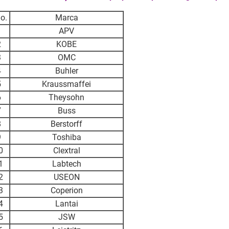
o.
Marca
APV
2
KOBE
3
OMC
4
Buhler
5
Kraussmaffei
6
Theysohn
7
Buss
8
Berstorff
9
Toshiba
0
Clextral
1
Labtech
2
USEON
3
Coperion
4
Lantai
5
JSW