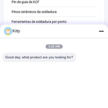
Pin de guia de KCF
Pinos cerâmicos da soldadura
Ferramentas de soldadura por ponto
Kitty
Máquina de soldadura do ponto da resistência
Outros materiais
1:25 AM
Good day, what product are you looking for?
B615, construção futura da fortuna, estrada do no. 1 Wangxi,
cidade de Zhangjiagang, província de Jiangsu
Telefone:
0086--13914912658
e-mail:
kara@ttxalloy.com