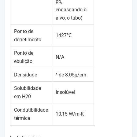
pó,
engasgando o
alvo, o tubo)
Ponto de
1427℃
derretimento
Ponto de
N/A
ebulição
Densidade
³ de 8.05g/cm
Solubilidade
Insolúvel
em H20
Condutibilidade
10,15 W/m-K
térmica