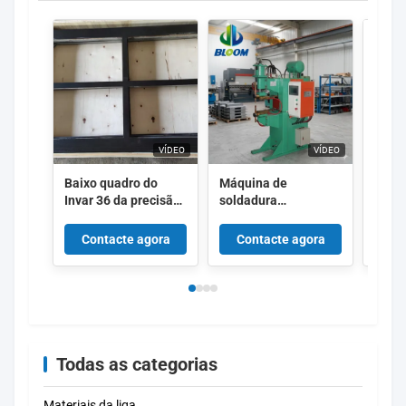
VÍDEO
VÍDEO
Baixo quadro do
Máquina de
Conec
Invar 36 da precisão
soldadura
tranç
da expansão para
automática de ponto
de al
aplicações do
de resistência de
com l
Contacte agora
Contacte agora
Co
semicondutor
100 KVA com
resis
alimentador de
sold
porcas
resis
preci
Todas as categorias
Materiais da liga