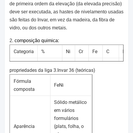
de primeira ordem da elevação (da elevada precisão)
deve ser executada, as hastes de nivelamento usadas
são feitas do Invar, em vez da madeira, da fibra de
vidro, ou dos outros metais.
2.
composição quimica:
Categoria
%
Ni
Cr
Fe
C
Man
Minuto
35
0,2
propriedades da liga 3.Invar 36 (teóricas)
Invar 36
bal
Máximo
37
0,5
0,05
0,6
Fórmula
FeNi
composta
Sólido metálico
em vários
formulários
Aparência
(plats, folha, o