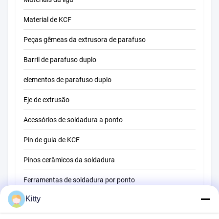
Material de KCF
Peças gêmeas da extrusora de parafuso
Barril de parafuso duplo
elementos de parafuso duplo
Eje de extrusão
Acessórios de soldadura a ponto
Pin de guia de KCF
Pinos cerâmicos da soldadura
Ferramentas de soldadura por ponto
Kitty
Máquina de soldadura do ponto da resistência