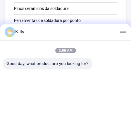
Pinos cerâmicos da soldadura
Ferramentas de soldadura por ponto
Kitty
Máquina de soldadura do ponto da resistência
Outros materiais
3:06 AM
Good day, what product are you looking for?
B615, construção futura da fortuna, estrada do no. 1 Wangxi,
cidade de Zhangjiagang, província de Jiangsu
Telefone:
0086--13914912658
e-mail:
kara@ttxalloy.com