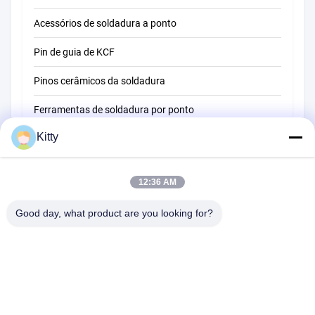
Acessórios de soldadura a ponto
Pin de guia de KCF
Pinos cerâmicos da soldadura
Ferramentas de soldadura por ponto
Kitty
Máquina de soldadura do ponto da resistência
Outros materiais
12:36 AM
Good day, what product are you looking for?
B615, construção futura da fortuna, estrada do no. 1 Wangxi,
cidade de Zhangjiagang, província de Jiangsu
Telefone:
0086--13914912658
e-mail:
kara@ttxalloy.com